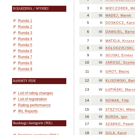
3
II
WIECZOREK, Mik
KOJARZENIA / WYNIKI
4
III
MADEJ, Marek
Runda 1
5
II
DOSKOCZ, Karo
Runda 2
6
III
DAWGIEL, Barto
Runda 3
Runda 4
7
II
MATELA, Krzysz
Runda 5
8
III
KOŁODZIEJSKI, 
Runda 6
9
II
SOJSKI, Ernest
Runda 7
10
III
JAROSZ, Szymo
Runda 8
Runda 9
11
II
GROT, Błażej
12
III
KLISOWSKI, Bar
RAPORTY FIDE
13
IV
ŁUPIŃSKI, Marce
List of rating changes
List of registration
14
II
NOWAK, Filip
Rating performance
15
III
STĘŻYCKI, Miło
IRL Reports
16
IV
BURDA, Igor
Rankingi i kategorie (POL)
17
III
SZARKO, Paweł
18
IV
SULA, Karol