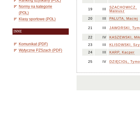
Ranking uzyskany (POL)
Normy na kategorie
SZACHOWICZ,
19
III
Mateusz
(POL)
20
III
PALUTA, Maciej
Klasy sportowe (POL)
21
III
JAWORSKI, Tym
INNE
22
IV
KASZEWSKI, Mił
Komunikat (PDF)
23
III
KLISOWSKI, Sz
Wytyczne PZSzach (PDF)
24
III
KARP, Kacper
25
IV
DZIĘCIOŁ, Tymo