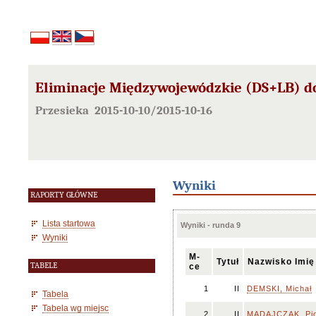
Eliminacje Międzywojewódzkie (DS+LB) d
Przesieka 2015-10-10/2015-10-16
Wyniki
RAPORTY GŁÓWNE
Lista startowa
Wyniki - runda 9
Wyniki
M-
Tytuł
Nazwisko Imię
TABELE
ce
1
II
DEMSKI, Michał
Tabela
Tabela wg miejsc
2
II
MADAJCZAK, Pio