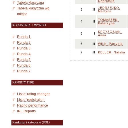
Dobromiła
Tabela klasyczna
JĘDRZEJKO,
Tabela klasyczna wg
3
II
Martyna
miejsc
TOMASZEK,
4
II
Katarzyna
KOJARZENIA / WYNIKI
KRZYŻOSIAK,
5
I
Anna
Runda 1
Runda 2
6
III
WILK, Patrycja
Runda 3
7
III
KELLER, Natalia
Runda 4
Runda 5
Runda 6
Runda 7
RAPORTY FIDE
List of rating changes
List of registration
Rating performance
IRL Reports
Rankingi i kategorie (POL)