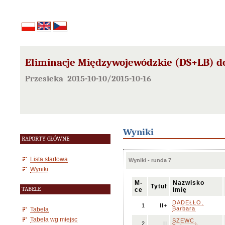
Eliminacje Międzywojewódzkie (DS+LB) do
Przesieka 2015-10-10/2015-10-16
Wyniki
RAPORTY GŁÓWNE
Lista startowa
Wyniki - runda 7
Wyniki
M-
Nazwisko
Tytuł
TABELE
ce
Imię
DADEŁŁO,
1
II+
Barbara
Tabela
Tabela wg miejsc
SZEWC,
2
II