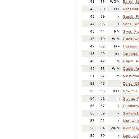
41
53
WGM
Bartel, M
42
60
I++
Kaczmare
43
69
k
Gasik, Pi
44
96
I+
Sanz, Wa
45
44
FM
Swół, Mi
46
70
WIM
Gużkows
47
82
I++
Hasiński
48
49
k+
Jarmuła,
49
42
IM
Gajek, 
49
56
WIM
Gasik, A
51
27
m
Mickiewic
52
45
Zujev, O
53
55
k++
Nowicki,
54
31
m
Stoma, P
55
87
k
Chomczy
56
39
k
Siekańsk
57
91
k
Murawko
58
84
WFM
Kiołbasa,
59
80
I+
Lasota, 