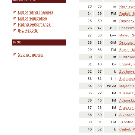
RAPORTY FIDE
23
35
m
Nurkiewi
List of rating changes
24
29
FM
Rudolf, 
List of registration
25
30
m
Deszczy
Rating performance
26
47
k++
Paszews
IRL Reports
27
63
k++
Malec, S
INNE
28
15
GM
Dragun, 
29
36
FM
Bartel, M
Strona Turnieju
30
38
m
Budrewic
31
48
k+
Eggink, 
32
57
k
Żochows
33
61
I++
Sulibors
34
33
WGM
Majdan-
35
22
IM
Kuźmicz,
36
46
IM
Adamski,
37
23
IM
Frączek,
38
50
I
Alvarado
39
81
FM
Szóstko,
40
52
k
Cajbel, 