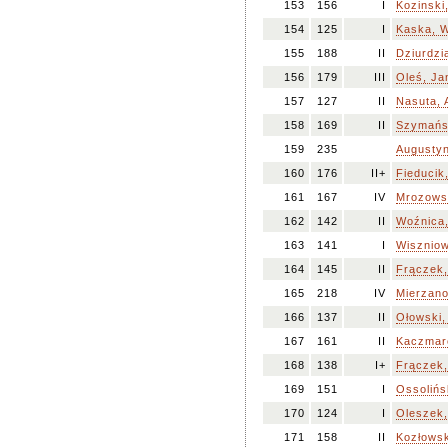
153
156
I
Kozinski
154
125
I
Kaska, 
155
188
II
Dziurdzi
156
179
III
Oleś, Ja
157
127
II
Nasuta, 
158
169
II
Szymańs
159
235
Augusty
160
176
II+
Fieducik
161
167
IV
Mrozowsk
162
142
II
Woźnica
163
141
I
Wiszniow
164
145
II
Frączek
165
218
IV
Mierzan
166
137
II
Ołowski,
167
161
II
Kaczmar
168
138
I+
Frączek,
169
151
I
Ossolińs
170
124
I
Oleszek,
171
158
II
Kozłowsk