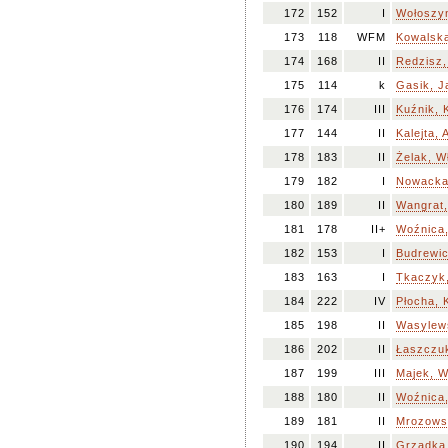
172
152
I
Wołoszyn
173
118
WFM
Kowalska
174
168
II
Redzisz,
175
114
k
Gasik, J
176
174
III
Kuźnik, 
177
144
II
Kalejta, 
178
183
II
Żelak, W
179
182
I
Nowacka
180
189
II
Wangrat,
181
178
II+
Woźnica,
182
153
I
Budrewic
183
163
I
Tkaczyk
184
222
IV
Płocha, 
185
198
II
Wasylews
186
202
II
Łaszczu
187
199
III
Majek, 
188
180
II
Woźnica,
189
181
II
Mrozows
190
194
II
Grządka,