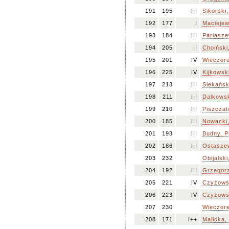
191
195
III
Sikorski
192
177
I
Maciejew
193
184
III
Pariasze
194
205
II
Choiński
195
201
IV
Wieczore
196
225
IV
Kijkowsk
197
213
III
Siekańs
198
211
III
Dalkowsk
199
210
III
Piszczat
200
185
III
Nowacki,
201
193
III
Budny, P
202
186
III
Ostaszew
203
232
Obijalski
204
192
III
Grzegor
205
221
IV
Czyżowsk
206
223
IV
Czyżowsk
207
230
Wieczore
208
171
I++
Malicka,