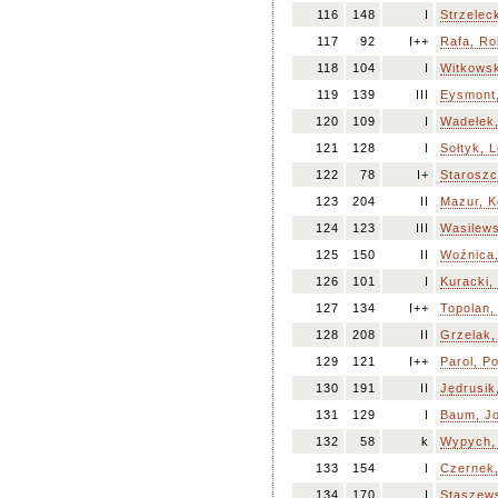
116
148
I
Strzeleck
117
92
I++
Rafa, Ro
118
104
I
Witkowsk
119
139
III
Eysmont,
120
109
I
Wadełek,
121
128
I
Sołtyk, 
122
78
I+
Staroszc
123
204
II
Mazur, K
124
123
III
Wasilews
125
150
II
Woźnica
126
101
I
Kuracki,
127
134
I++
Topolan,
128
208
II
Grzelak,
129
121
I++
Parol, Po
130
191
II
Jędrusik
131
129
I
Baum, J
132
58
k
Wypych,
133
154
I
Czernek
134
170
I
Staszews