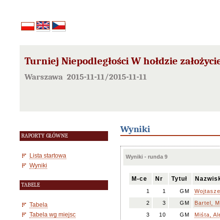
Turniej Niepodległości W hołdzie założycie
Warszawa 2015-11-11/2015-11-11
Wyniki
RAPORTY GŁÓWNE
Lista startowa
Wyniki - runda 9
Wyniki
M-ce
Nr
Tytuł
Nazwis
TABELE
1
1
GM
Wojtasz
2
3
GM
Bartel, 
Tabela
Tabela wg miejsc
3
10
GM
Miśta, A