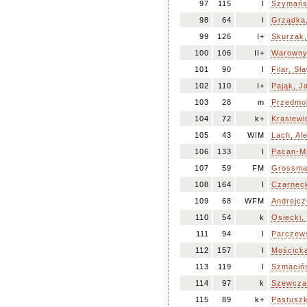
97
115
I
Szymańs
98
64
I
Grządka,
99
126
I+
Skurzak
100
106
II+
Warowny
101
90
I
Filar, Sł
102
110
I+
Pająk, J
103
28
m
Przedmoj
104
72
k+
Krasiewi
105
43
WIM
Lach, Al
106
133
I
Pacan-Mi
107
59
FM
Grossma
108
164
I
Czarneck
109
68
WFM
Andrejcz
110
54
k
Osiecki,
111
94
I
Parczews
112
157
I
Mościcka
113
119
I
Szmacińs
114
97
k
Szewczak
115
89
k+
Pastuszk