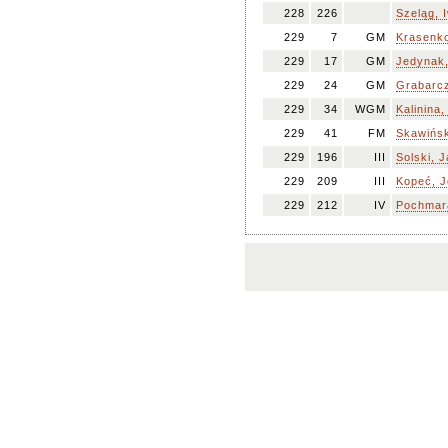
228
226
Szeląg, 
229
7
GM
Krasenko
229
17
GM
Jedynak
229
24
GM
Grabarcz
229
34
WGM
Kalinina,
229
41
FM
Skawińsk
229
196
III
Solski, 
229
209
III
Kopeć, J
229
212
IV
Pochmara