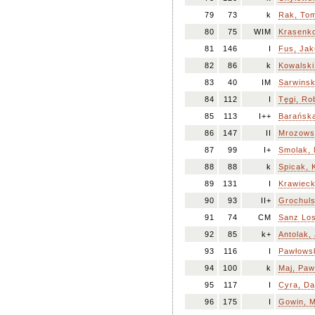
79
73
k
Rak, To
80
75
WIM
Krasenko
81
146
I
Fus, Jak
82
86
k
Kowalski
83
40
IM
Sarwinsk
84
112
I
Tęgi, Ro
85
113
I++
Barańska
86
147
II
Mrozowsk
87
99
I+
Smolak, 
88
88
k
Spicak, 
89
131
I
Krawieck
90
93
II+
Grochuls
91
74
CM
Sanz Los
92
85
k+
Antolak, 
93
116
I
Pawłowsk
94
100
k
Maj, Paw
95
117
I
Cyra, Da
96
175
I
Gowin, M