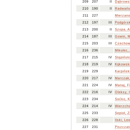
209
207
II
Dąbrowsk
210
190
II
Radwańsk
211
227
Mierzano
212
197
III
Podgórsk
213
200
II
Szopa, A
214
187
III
Gowin, M
215
203
III
Czechows
216
236
Mikulec, 
217
215
IV
Stępińsk
218
219
IV
Kijkowsk
219
229
Karpińsk
220
217
IV
Marczak,
221
224
IV
Manaj, Fi
222
216
IV
Oleksy, 
223
234
Soćko, 
224
214
IV
Wierzcho
225
233
Sepioł, 
226
228
Ilski, Le
227
231
Piszczat