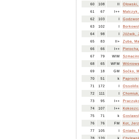
60
108
II
Ołowski
61
67
I++
Malczyk,
62
103
I
Godzwon
63
102
I
Borkowsk
64
98
I
Jóźwik, 
65
83
II+
Zuba, Ma
66
66
I++
Pietocha
67
79
WIM
Szmacin
68
65
WFM
Wiśniows
69
18
GM
Soćko, 
70
51
k
Paprocki
71
172
I
Ossolińs
72
111
I
Chomiuk
73
95
I++
Praczuko
74
107
I++
Kokoszcz
75
71
k
Goslawsk
76
76
FM
Kot, Jer
77
105
I
Gniado,
78
120
k
Chylewsk