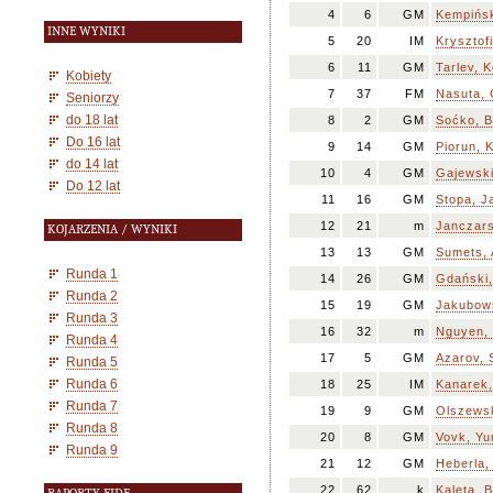
4
6
GM
Kempińsk
INNE WYNIKI
5
20
IM
Krysztof
6
11
GM
Tarlev, K
Kobiety
7
37
FM
Nasuta, 
Seniorzy
do 18 lat
8
2
GM
Soćko, B
Do 16 lat
9
14
GM
Piorun, 
do 14 lat
10
4
GM
Gajewski
Do 12 lat
11
16
GM
Stopa, J
12
21
m
Janczars
KOJARZENIA / WYNIKI
13
13
GM
Sumets, 
Runda 1
14
26
GM
Gdański,
Runda 2
15
19
GM
Jakubows
Runda 3
16
32
m
Nguyen, 
Runda 4
17
5
GM
Azarov, 
Runda 5
Runda 6
18
25
IM
Kanarek,
Runda 7
19
9
GM
Olszewsk
Runda 8
20
8
GM
Vovk, Yu
Runda 9
21
12
GM
Heberla,
22
62
k
Kaleta, B