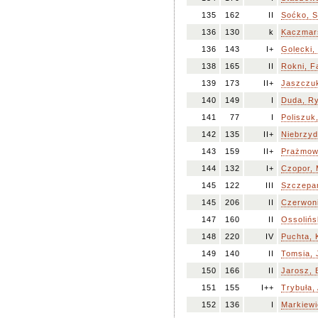
135
162
II
Soćko, 
136
130
k
Kaczmar
136
143
I+
Golecki,
138
165
II
Rokni, 
139
173
II+
Jaszczuk
140
149
I
Duda, R
141
77
I
Poliszuk
142
135
II+
Niebrzyd
143
159
II+
Prażmows
144
132
I+
Czopor, 
145
122
III
Szczepa
145
206
II
Czerwoni
147
160
II
Ossolińs
148
220
IV
Puchta, 
149
140
II
Tomsia, 
150
166
II
Jarosz, 
151
155
I++
Trybuła,
152
136
I
Markiewi