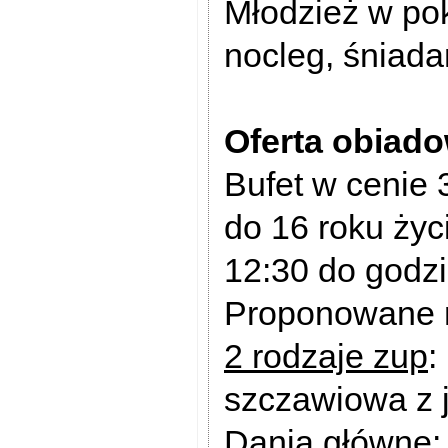
Młodzież w pok
nocleg, śniada
Oferta obiado
Bufet w cenie 3
do 16 roku życ
12:30 do godz
Proponowane 
2 rodzaje zup
:
szczawiowa z 
Dania główne
: