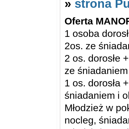
»
strona P
Oferta MANO
1 osoba dorosł
2os. ze śniada
2 os. dorosłe 
ze śniadaniem 
1 os. dorosła +
śniadaniem i o
Młodzież w pok
nocleg, śniada