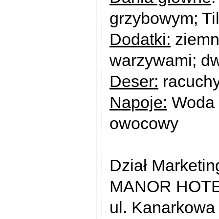
grzybowym; Til
Dodatki:
ziemni
warzywami; dw
Deser:
racuchy
Napoje:
Woda n
owocowy
Dział Marketin
MANOR HOT
ul. Kanarkowa