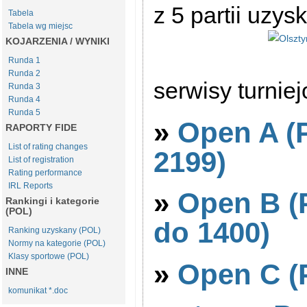
z 5 partii uzys
Tabela
Tabela wg miejsc
KOJARZENIA / WYNIKI
Runda 1
Runda 2
serwisy turnie
Runda 3
Runda 4
Runda 5
»
Open A (
RAPORTY FIDE
List of rating changes
2199)
List of registration
Rating performance
IRL Reports
»
Open B (
Rankingi i kategorie
(POL)
do 1400)
Ranking uzyskany (POL)
Normy na kategorie (POL)
Klasy sportowe (POL)
»
Open C (
INNE
komunikat *.doc