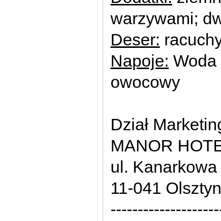
warzywami; dw
Deser:
racuchy
Napoje:
Woda n
owocowy
Dział Marketin
MANOR HOT
ul. Kanarkowa
11-041 Olszty
--------------------