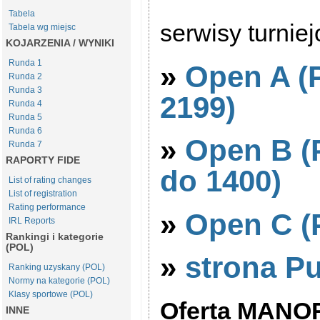
Tabela
serwisy turnie
Tabela wg miejsc
KOJARZENIA / WYNIKI
Runda 1
»
Open A (
Runda 2
Runda 3
2199)
Runda 4
Runda 5
Runda 6
»
Open B (
Runda 7
RAPORTY FIDE
do 1400)
List of rating changes
List of registration
Rating performance
»
Open C (
IRL Reports
Rankingi i kategorie
(POL)
»
strona P
Ranking uzyskany (POL)
Normy na kategorie (POL)
Klasy sportowe (POL)
Oferta MANO
INNE