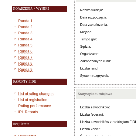
KOJARZENIA / WYNIKI
Nazwa turnieju:
Data rozpoczęcia:
Runda 1
Data zakończenia:
Runda 2
Miejsce:
Runda 3
Runda 4
Tempo gry:
Runda 5
Sędzia:
Runda 6
Organizator:
Runda 7
Zakończonych rund:
Runda 8
Liczba rund:
Runda 9
System rozgrywek:
RAPORTY FIDE
List of rating changes
Statystyka turniejowa
List of registration
Rating performance
Liczba zawodników:
IRL Reports
Liczba federacji:
Liczba zawodników z rankingiem FID
Regulamin
Liczba kobiet: