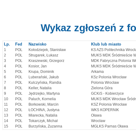
Wykaz zgłoszeń z f
Lp.
Fed
Nazwisko
Klub lub miasto
1
POL
Kołodziejek, Stanisław
KS AZS Politechnika Wroc
2
POL
Strugarek, Łukasz
MUKS MDK Śródmieście W
3
POL
Kraszewski, Grzegorz
MDK Fabryczna Polonia W
4
POL
Kosior, Jan
MUKS MDK Śródmieście W
5
POL
Krupa, Dominik
Arkama
6
POL
Luberański, Jakub
KSz Polonia Wrocław
7
POL
Kulczyńska, Randia
Polonia Wrocław
8
POL
Keller, Natalia
Zielona Góra
9
POL
Jędrzejko, Martyna
GCKiS - Kobierzyce
10
POL
Paluch, Kornelia
MUKS MDK Wrocław Śródm
11
POL
Borkowski, Marcin
KSZ Polonia Wrocław
12
POL
ŁOCHINA, Justyna
WKS KOPERNIK
13
POL
Miarecka, Natalia
Oława
14
POL
Tokarczyk, Michał
Wrocław
15
POL
Burzyńska, Zuzanna
MGLKS Parnas Oława