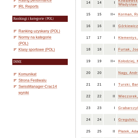
Rating performance
Kowalewsk
14
14
I
Władysław
IRL Reports
15
15
II+
Korman, R
Rankingi i kategorie (POL)
16
16
II
Górkiewic
Ranking uzyskany (POL)
Normy na kategorie
17
17
I
Klementys,
(POL)
Klasy sportowe (POL)
18
18
I
Furtak, Jo
19
19
II+
Kołodziej, 
INNE
20
20
Nagy, And
Komunikat
Strona Festiwalu
21
21
I
Turski, Bar
SwissManager-Crac14
wyniki
22
22
II
Wieczorek
23
23
I
Grabarczyk
24
24
I
Gregulski,
25
25
II
Płatek, Ad