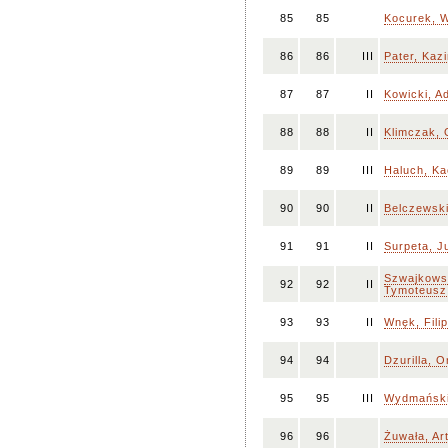
85
85
Kocurek, W
86
86
III
Pater, Kaz
87
87
II
Kowicki, A
88
88
II
Klimczak, 
89
89
III
Haluch, Ka
90
90
II
Belczewsk
91
91
II
Surpeta, Ju
Szwajkows
92
92
II
Tymoteusz
93
93
II
Wnęk, Filip
94
94
Dzurilla, O
95
95
III
Wydmański
96
96
Żuwała, Ar