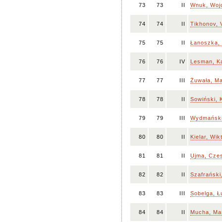
73
73
II
Wnuk, Woj
74
74
II
Tikhonov, V
75
75
II
Łanoszka,
76
76
IV
Lesman, Ka
77
77
III
Żuwała, M
78
78
II
Sowiński, 
79
79
III
Wydmański
80
80
II
Kielar, Wik
81
81
II
Ujma, Cze
82
82
II
Szafrański
83
83
III
Sobelga, Ł
84
84
II
Mucha, Ma