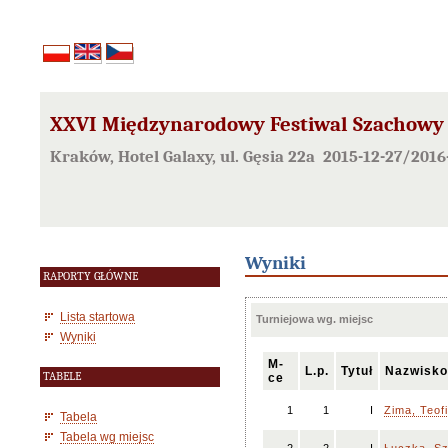
XXVI Międzynarodowy Festiwal Szachowy
Kraków, Hotel Galaxy, ul. Gęsia 22a 2015-12-27/2016
Wyniki
RAPORTY GŁÓWNE
Lista startowa
Turniejowa wg. miejsc
Wyniki
M-
L.p.
Tytuł
Nazwisko
TABELE
ce
1
1
I
Zima, Teofi
Tabela
Tabela wg miejsc