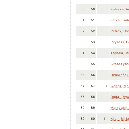
50
50
II
Kulesza, A
51
51
II
Łatka, Tad
52
52
Petrov, Ol
53
53
II
Pityński, 
54
54
II
Trębala, M
55
55
I
Grabczyńsk
56
56
II
Dziewoński
57
57
II+
Godek, Ma
58
58
I
Duda, Rys
59
59
I
Marszalek
60
60
III
Klich, Mirk