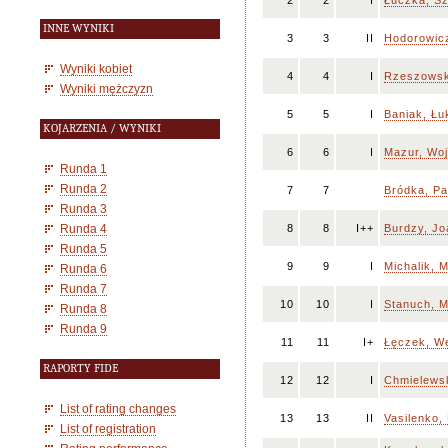
2
2
I
Łuczka, S
INNE WYNIKI
3
3
II
Hodorowicz
Wyniki kobiet
4
4
I
Rzeszowsk
Wyniki mężczyzn
5
5
I
Baniak, Łu
KOJARZENIA / WYNIKI
6
6
I
Mazur, Woj
Runda 1
Runda 2
7
7
Bródka, Pa
Runda 3
Runda 4
8
8
I++
Burdzy, J
Runda 5
9
9
I
Michalik, 
Runda 6
Runda 7
10
10
I
Stanuch, M
Runda 8
Runda 9
11
11
I+
Łęczek, W
RAPORTY FIDE
12
12
I
Chmielewsk
List of rating changes
13
13
II
Vasilenko,
List of registration