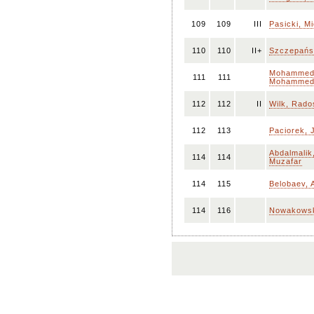
109
109
III
Pasicki, Mi
110
110
II+
Szczepańs
Mohammed
111
111
Mohamme
112
112
II
Wilk, Rado
112
113
Paciorek, 
Abdalmalik
114
114
Muzafar
114
115
Belobaev, 
114
116
Nowakowsk