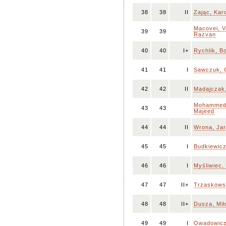
38
38
II
Zając, Kar
Macovei, V
39
39
Razvan
40
40
I+
Rychlik, B
41
41
I
Sawczuk, 
42
42
II
Madajczak
Mohammed 
43
43
Majeed
44
44
II
Wrona, Ja
45
45
I
Budkiewic
46
46
I
Myśliwiec, 
47
47
II+
Trzaskows
48
48
II+
Dusza, Mił
49
49
I
Owadowicz,