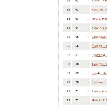
61
61
II
Korcyl, Pa
62
62
II
Kosztyła, 
63
63
II
Meers, Hub
64
64
II
Kuta, Krzy
65
65
III
Grochowski
66
66
Kuczek, K
67
67
III
Szafrański,
68
68
I
Tkaczyk, 
69
69
II
Serafin, J
70
70
II
Śmietana, 
71
71
II
Płatek, Alb
72
72
III
Mościcki, 