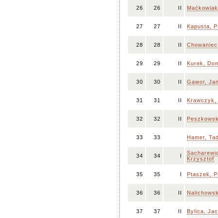
26
26
II
Maćkowiak
27
27
II
Kapusta, P
28
28
II
Chowaniec,
29
29
II
Kurek, Dom
30
30
II
Gawor, Ja
31
31
II
Krawczyk,
32
32
II
Peszkowsk
33
33
Hamer, Ta
Sacharewi
34
34
I
Krzysztof
35
35
I
Ptaszek, P
36
36
II
Nalichowsk
37
37
II
Bylica, Ja