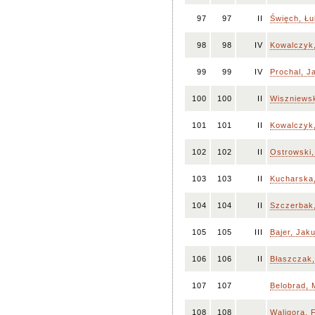
97
97
II
Święch, Ł
98
98
IV
Kowalczyk
99
99
IV
Prochal, J
100
100
II
Wiszniews
101
101
II
Kowalczyk
102
102
II
Ostrowski,
103
103
II
Kucharska
104
104
II
Szczerbak,
105
105
III
Bajer, Jak
106
106
II
Błaszczak,
107
107
Belobrad, 
108
108
Waligora, 