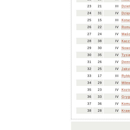
23
21
III
Dzie
24
31
IV
Dzię
25
15
III
Kota
26
22
IV
Roma
27
24
IV
Maśc
28
38
IV
Kacz
29
30
IV
Nowo
30
35
IV
Tysi
31
26
IV
Dems
32
25
IV
Jaku
33
17
III
Rybk
34
29
IV
Mile
35
23
IV
Kozio
36
33
IV
Gryg
37
36
IV
Komu
38
28
IV
Kraw