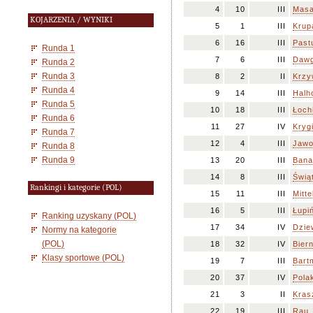
4
10
III
Masa
KOJARZENIA / WYNIKI
5
1
III
Krup
6
16
III
Past
Runda 1
7
6
III
Dawg
Runda 2
Runda 3
8
2
II
Krzy
Runda 4
9
14
III
Halh
Runda 5
10
18
III
Łoch
Runda 6
11
27
IV
Kryg
Runda 7
12
4
III
Jawo
Runda 8
Runda 9
13
20
III
Bana
14
8
III
Świą
Rankingi i kategorie (POL)
15
11
III
Mitte
16
5
III
Łupi
Ranking uzyskany (POL)
17
34
IV
Dzie
Normy na kategorie
(POL)
18
32
IV
Bier
Klasy sportowe (POL)
19
7
III
Bart
20
37
IV
Pola
21
3
II
Kras
22
19
III
Rau,