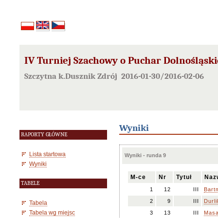
IV Turniej Szachowy o Puchar Dolnośląsk
Szczytna k.Dusznik Zdrój 2016-01-30/2016-02-06
Wyniki
RAPORTY GŁÓWNE
Lista startowa
Wyniki - runda 9
Wyniki
M-ce
Nr
Tytuł
Naz
TABELE
1
12
III
Bart
2
9
III
Durli
Tabela
Tabela wg miejsc
3
13
III
Masa