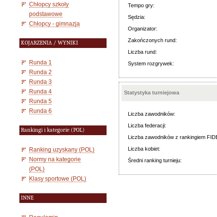
Chłopcy szkoły
Tempo gry:
podstawowe
Sędzia:
Chłopcy - gimnazja
Organizator:
Zakończonych rund:
KOJARZENIA / WYNIKI
Liczba rund:
Runda 1
System rozgrywek:
Runda 2
Runda 3
Runda 4
Statystyka turniejowa
Runda 5
Runda 6
Liczba zawodników:
Liczba federacji:
Rankingi i kategorie (POL)
Liczba zawodników z rankingiem FID
Liczba kobiet:
Ranking uzyskany (POL)
Normy na kategorie
Średni ranking turnieju:
(POL)
Klasy sportowe (POL)
INNE