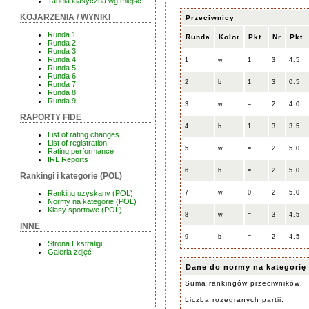
Tabela klasyczna wg miejsc
KOJARZENIA / WYNIKI
Przeciwnicy
Runda 1
Runda
Kolor
Pkt.
Nr
Pkt.
Runda 2
Runda 3
Runda 4
1
w
1
3
4.5
Runda 5
Runda 6
2
b
1
3
0.5
Runda 7
Runda 8
Runda 9
3
w
=
2
4.0
RAPORTY FIDE
4
b
1
3
3.5
List of rating changes
List of registration
5
w
=
2
5.0
Rating performance
IRL Reports
6
b
=
2
5.0
Rankingi i kategorie (POL)
7
w
0
2
5.0
Ranking uzyskany (POL)
Normy na kategorie (POL)
Klasy sportowe (POL)
8
w
=
3
4.5
INNE
9
b
=
2
4.5
Strona Ekstraligi
Galeria zdjęć
Dane do normy na kategorię
Suma rankingów przeciwników:
Liczba rozegranych partii: