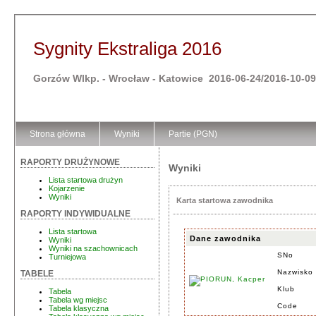
Sygnity Ekstraliga 2016
Gorzów Wlkp. - Wrocław - Katowice 2016-06-24/2016-10-09
Strona główna
Wyniki
Partie (PGN)
RAPORTY DRUŻYNOWE
Wyniki
Lista startowa drużyn
Kojarzenie
Wyniki
Karta startowa zawodnika
RAPORTY INDYWIDUALNE
Lista startowa
Dane zawodnika
Wyniki
Wyniki na szachownicach
SNo
Turniejowa
Nazwisko 
TABELE
Klub
Tabela
Tabela wg miejsc
Code
Tabela klasyczna