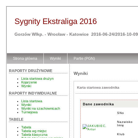
Sygnity Ekstraliga 2016
Gorzów Wlkp. - Wrocław - Katowice 2016-06-24/2016-10-09
Strona główna
Wyniki
Partie (PGN)
RAPORTY DRUŻYNOWE
Wyniki
Lista startowa drużyn
Kojarzenie
Wyniki
Karta startowa zawodnika
RAPORTY INDYWIDUALNE
Lista startowa
Dane zawodnika
Wyniki
Wyniki na szachownicach
Turniejowa
SNo
TABELE
Nazwisko
Imię
Tabela
Tabela wg miejsc
Klub
Tabela klasyczna