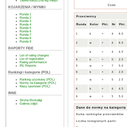
Tabela klasyczna wg miejsc
Code
KOJARZENIA / WYNIKI
Runda 1
Przeciwnicy
Runda 2
Runda 3
Runda
Kolor
Pkt.
Nr
Pkt.
Runda 4
Runda 5
Runda 6
1
b
=
4
6.0
Runda 7
Runda 8
Runda 9
2
w
=
4
6.0
RAPORTY FIDE
3
b
=
4
4.5
List of rating changes
List of registration
4
b
=
5
2.5
Rating performance
IRL Reports
5
w
=
7
5.0
Rankingi i kategorie (POL)
6
b
=
4
2.0
Ranking uzyskany (POL)
7
w
=
5
2.5
Normy na kategorie (POL)
Klasy sportowe (POL)
8
b
=
4
4.5
INNE
9
w
=
5
5.0
Strona Ekstraligi
Galeria zdjęć
Dane do normy na kategorię
Suma rankingów przeciwników:
Liczba rozegranych partii: