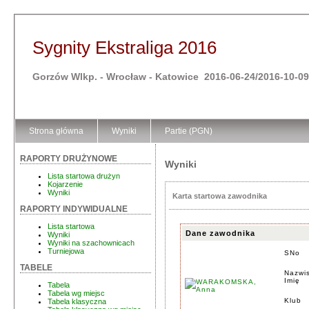
Sygnity Ekstraliga 2016
Gorzów Wlkp. - Wrocław - Katowice 2016-06-24/2016-10-09
Strona główna
Wyniki
Partie (PGN)
RAPORTY DRUŻYNOWE
Wyniki
Lista startowa drużyn
Kojarzenie
Wyniki
Karta startowa zawodnika
RAPORTY INDYWIDUALNE
Lista startowa
Dane zawodnika
Wyniki
Wyniki na szachownicach
Turniejowa
SNo
TABELE
Nazwi
Imię
Tabela
Tabela wg miejsc
Klub
Tabela klasyczna