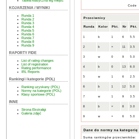
Tabela klasyczna wg miejsc
Code
KOJARZENIA / WYNIKI
Runda 1
Przeciwnicy
Runda 2
Runda 3
Runda
Kolor
Pkt.
Nr
Pkt.
Runda 4
Runda 5
Runda 6
1
b
1
6
5.5
Runda 7
Runda 8
Runda 9
2
b
=
11
3.5
RAPORTY FIDE
3
w
0
9
5.0
List of rating changes
List of registration
4
b
0
13
6.0
Rating performance
IRL Reports
5
w
1
6
2.5
Rankingi i kategorie (POL)
6
b
1
12
5.0
Ranking uzyskany (POL)
Normy na kategorie (POL)
Klasy sportowe (POL)
7
w
1
9
3.5
INNE
8
b
=
8
3.0
Strona Ekstraligi
Galeria zdjęć
9
w
=
6
5.0
Dane do normy na kategorię
Suma rankingów przeciwników: