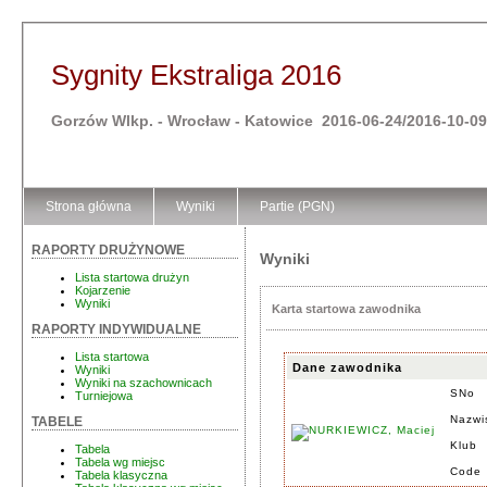
Sygnity Ekstraliga 2016
Gorzów Wlkp. - Wrocław - Katowice 2016-06-24/2016-10-09
Strona główna
Wyniki
Partie (PGN)
RAPORTY DRUŻYNOWE
Wyniki
Lista startowa drużyn
Kojarzenie
Wyniki
Karta startowa zawodnika
RAPORTY INDYWIDUALNE
Lista startowa
Dane zawodnika
Wyniki
Wyniki na szachownicach
SNo
Turniejowa
Nazwi
TABELE
Klub
Tabela
Tabela wg miejsc
Code
Tabela klasyczna