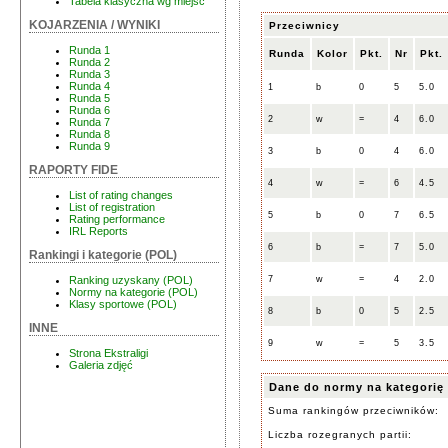
Tabela klasyczna wg miejsc
KOJARZENIA / WYNIKI
Przeciwnicy
Runda 1
Runda
Kolor
Pkt.
Nr
Pkt.
Runda 2
Runda 3
Runda 4
1
b
0
5
5.0
Runda 5
Runda 6
2
w
=
4
6.0
Runda 7
Runda 8
Runda 9
3
b
0
4
6.0
RAPORTY FIDE
4
w
=
6
4.5
List of rating changes
List of registration
5
b
0
7
6.5
Rating performance
IRL Reports
6
b
=
7
5.0
Rankingi i kategorie (POL)
7
w
=
4
2.0
Ranking uzyskany (POL)
Normy na kategorie (POL)
Klasy sportowe (POL)
8
b
0
5
2.5
INNE
9
w
=
5
3.5
Strona Ekstraligi
Galeria zdjęć
Dane do normy na kategorię
Suma rankingów przeciwników:
Liczba rozegranych partii: