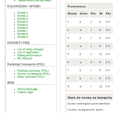
Tabela klasyczna wg miejsc
KOJARZENIA / WYNIKI
Przeciwnicy
Runda 1
Runda
Kolor
Pkt.
Nr
Pkt.
Runda 2
Runda 3
Runda 4
1
b
1
9
3.5
Runda 5
Runda 6
2
w
1
8
3.0
Runda 7
Runda 8
Runda 9
3
b
=
6
5.0
RAPORTY FIDE
4
w
1
9
5.5
List of rating changes
List of registration
5
b
1
11
3.5
Rating performance
IRL Reports
6
w
0
9
5.0
Rankingi i kategorie (POL)
7
b
=
6
5.5
Ranking uzyskany (POL)
Normy na kategorie (POL)
Klasy sportowe (POL)
8
b
=
6
2.5
INNE
9
w
=
12
5.0
Strona Ekstraligi
Galeria zdjęć
Dane do normy na kategorię
Suma rankingów przeciwników:
Liczba rozegranych partii: