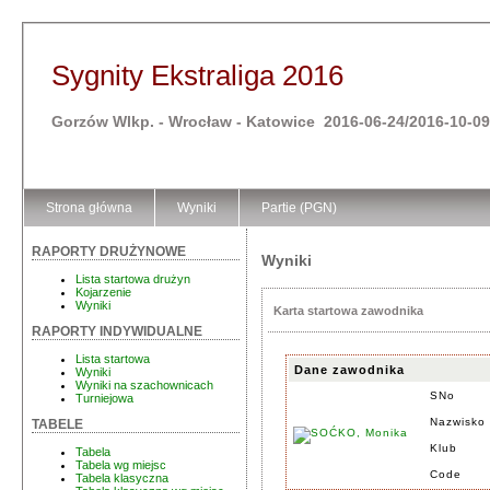
Sygnity Ekstraliga 2016
Gorzów Wlkp. - Wrocław - Katowice 2016-06-24/2016-10-09
Strona główna
Wyniki
Partie (PGN)
RAPORTY DRUŻYNOWE
Wyniki
Lista startowa drużyn
Kojarzenie
Wyniki
Karta startowa zawodnika
RAPORTY INDYWIDUALNE
Lista startowa
Dane zawodnika
Wyniki
Wyniki na szachownicach
SNo
Turniejowa
Nazwisko 
TABELE
Klub
Tabela
Tabela wg miejsc
Code
Tabela klasyczna