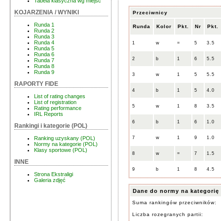
Tabela klasyczna wg miejsc
KOJARZENIA / WYNIKI
Przeciwnicy
Runda 1
Runda
Kolor
Pkt.
Nr
Pkt.
Runda 2
Runda 3
Runda 4
1
w
=
5
3.5
Runda 5
Runda 6
2
b
1
6
5.5
Runda 7
Runda 8
Runda 9
3
w
1
5
5.5
RAPORTY FIDE
4
b
1
5
4.0
List of rating changes
List of registration
5
w
1
8
3.5
Rating performance
IRL Reports
6
b
1
6
1.0
Rankingi i kategorie (POL)
7
w
1
9
1.0
Ranking uzyskany (POL)
Normy na kategorie (POL)
Klasy sportowe (POL)
8
w
=
7
1.5
INNE
9
b
1
8
4.5
Strona Ekstraligi
Galeria zdjęć
Dane do normy na kategorię
Suma rankingów przeciwników:
Liczba rozegranych partii: