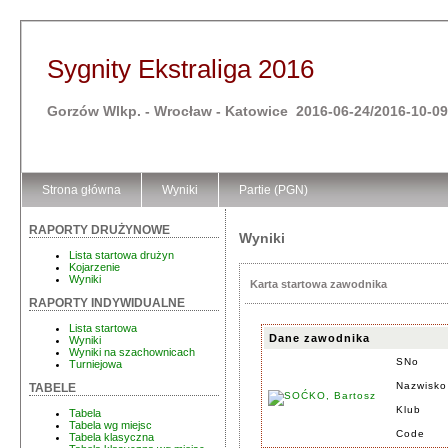
Sygnity Ekstraliga 2016
Gorzów Wlkp. - Wrocław - Katowice 2016-06-24/2016-10-09
Strona główna
Wyniki
Partie (PGN)
RAPORTY DRUŻYNOWE
Wyniki
Lista startowa drużyn
Kojarzenie
Wyniki
Karta startowa zawodnika
RAPORTY INDYWIDUALNE
Lista startowa
Dane zawodnika
Wyniki
Wyniki na szachownicach
SNo
Turniejowa
Nazwisko
TABELE
Klub
Tabela
Tabela wg miejsc
Code
Tabela klasyczna