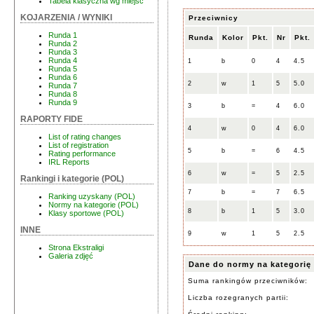
Tabela klasyczna wg miejsc
KOJARZENIA / WYNIKI
Przeciwnicy
Runda 1
Runda
Kolor
Pkt.
Nr
Pkt.
Runda 2
Runda 3
Runda 4
1
b
0
4
4.5
Runda 5
Runda 6
2
w
1
5
5.0
Runda 7
Runda 8
Runda 9
3
b
=
4
6.0
RAPORTY FIDE
4
w
0
4
6.0
List of rating changes
List of registration
5
b
=
6
4.5
Rating performance
IRL Reports
6
w
=
5
2.5
Rankingi i kategorie (POL)
7
b
=
7
6.5
Ranking uzyskany (POL)
Normy na kategorie (POL)
8
b
1
5
3.0
Klasy sportowe (POL)
INNE
9
w
1
5
2.5
Strona Ekstraligi
Galeria zdjęć
Dane do normy na kategorię
Suma rankingów przeciwników:
Liczba rozegranych partii: