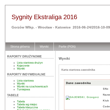
Sygnity Ekstraliga 2016
Gorzów Wlkp. - Wrocław - Katowice 2016-06-24/2016-10-09
Strona główna
Wyniki
Partie (PGN)
RAPORTY DRUŻYNOWE
Wyniki
Lista startowa drużyn
Kojarzenie
Wyniki
Karta startowa zawodnika
RAPORTY INDYWIDUALNE
Lista startowa
Dane zawodnika
Wyniki
Wyniki na szachownicach
SNo
Turniejowa
Nazw
TABELE
Klub
Tabela
Tabela wg miejsc
Code
Tabela klasyczna