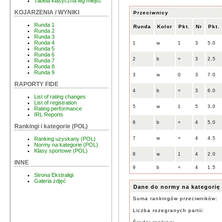
Tabela klasyczna wg miejsc
KOJARZENIA / WYNIKI
Przeciwnicy
Runda 1
Runda
Kolor
Pkt.
Nr
Pkt.
Runda 2
Runda 3
Runda 4
1
w
1
3
5.0
Runda 5
Runda 6
2
b
=
3
2.5
Runda 7
Runda 8
Runda 9
3
w
0
3
7.0
RAPORTY FIDE
4
b
=
3
6.0
List of rating changes
List of registration
5
w
1
5
3.0
Rating performance
IRL Reports
6
b
=
4
5.0
Rankingi i kategorie (POL)
7
w
=
4
4.5
Ranking uzyskany (POL)
Normy na kategorie (POL)
Klasy sportowe (POL)
8
w
1
4
2.0
INNE
9
b
=
4
1.5
Strona Ekstraligi
Galeria zdjęć
Dane do normy na kategorię
Suma rankingów przeciwników:
Liczba rozegranych partii: