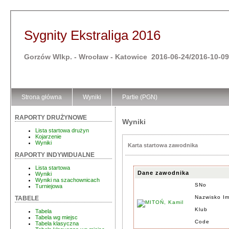
Sygnity Ekstraliga 2016
Gorzów Wlkp. - Wrocław - Katowice 2016-06-24/2016-10-09
Strona główna
Wyniki
Partie (PGN)
RAPORTY DRUŻYNOWE
Wyniki
Lista startowa drużyn
Kojarzenie
Wyniki
Karta startowa zawodnika
RAPORTY INDYWIDUALNE
Lista startowa
Dane zawodnika
Wyniki
Wyniki na szachownicach
SNo
Turniejowa
Nazwisko Im
TABELE
Klub
Tabela
Tabela wg miejsc
Code
Tabela klasyczna