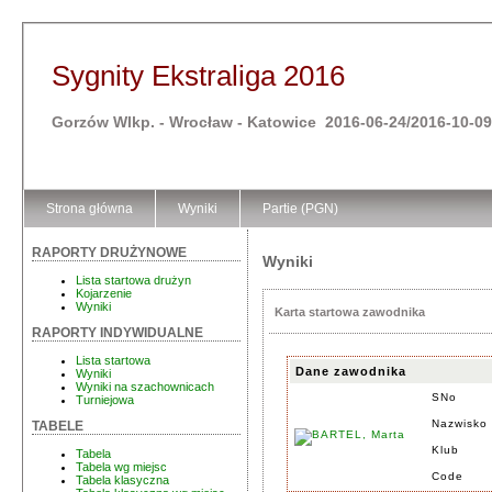
Sygnity Ekstraliga 2016
Gorzów Wlkp. - Wrocław - Katowice 2016-06-24/2016-10-09
Strona główna
Wyniki
Partie (PGN)
RAPORTY DRUŻYNOWE
Wyniki
Lista startowa drużyn
Kojarzenie
Wyniki
Karta startowa zawodnika
RAPORTY INDYWIDUALNE
Lista startowa
Dane zawodnika
Wyniki
Wyniki na szachownicach
SNo
Turniejowa
Nazwisko 
TABELE
Klub
Tabela
Tabela wg miejsc
Code
Tabela klasyczna