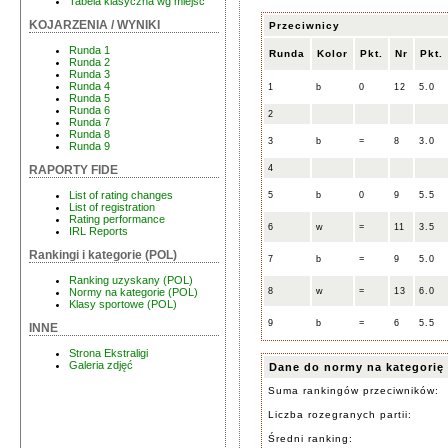
Tabela klasyczna wg miejsc
KOJARZENIA / WYNIKI
Przeciwnicy
Runda 1
Runda
Kolor
Pkt.
Nr
Pkt.
Runda 2
Runda 3
Runda 4
1
b
0
12
5.0
Runda 5
Runda 6
2
Runda 7
Runda 8
3
b
=
8
3.0
Runda 9
4
RAPORTY FIDE
List of rating changes
5
b
0
9
5.5
List of registration
Rating performance
6
w
=
11
3.5
IRL Reports
Rankingi i kategorie (POL)
7
b
=
9
5.0
Ranking uzyskany (POL)
8
w
=
13
6.0
Normy na kategorie (POL)
Klasy sportowe (POL)
9
b
=
6
5.5
INNE
Strona Ekstraligi
Galeria zdjęć
Dane do normy na kategorię
Suma rankingów przeciwników:
Liczba rozegranych partii:
Średni ranking: