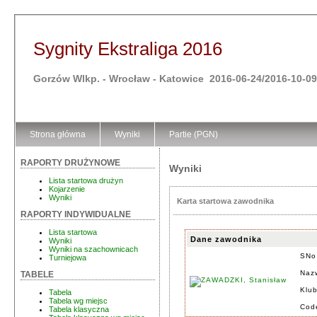
Sygnity Ekstraliga 2016
Gorzów Wlkp. - Wrocław - Katowice 2016-06-24/2016-10-09
Strona główna
Wyniki
Partie (PGN)
RAPORTY DRUŻYNOWE
Wyniki
Lista startowa drużyn
Kojarzenie
Wyniki
Karta startowa zawodnika
RAPORTY INDYWIDUALNE
Lista startowa
Dane zawodnika
Wyniki
Wyniki na szachownicach
SNo
Turniejowa
Nazw
TABELE
Klu
Tabela
Tabela wg miejsc
Cod
Tabela klasyczna