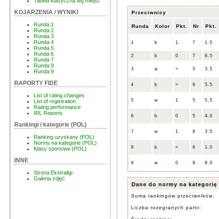
Tabela klasyczna wg miejsc
KOJARZENIA / WYNIKI
Przeciwnicy
Runda 1
Runda
Kolor
Pkt.
Nr
Pkt.
Runda 2
Runda 3
Runda 4
1
b
1
7
1.5
Runda 5
Runda 6
2
b
0
7
6.5
Runda 7
Runda 8
3
w
=
5
3.5
Runda 9
RAPORTY FIDE
4
b
=
6
5.5
List of rating changes
5
w
1
5
5.5
List of registration
Rating performance
IRL Reports
6
b
0
5
4.0
Rankingi i kategorie (POL)
7
w
1
8
3.5
Ranking uzyskany (POL)
Normy na kategorie (POL)
8
b
=
6
1.0
Klasy sportowe (POL)
INNE
9
w
0
8
8.0
Strona Ekstraligi
Galeria zdjęć
Dane do normy na kategorię
Suma rankingów przeciwników:
Liczba rozegranych partii: