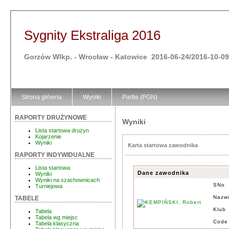
Sygnity Ekstraliga 2016
Gorzów Wlkp. - Wrocław - Katowice 2016-06-24/2016-10-09
Strona główna
Wyniki
Partie (PGN)
RAPORTY DRUŻYNOWE
Wyniki
Lista startowa drużyn
Kojarzenie
Wyniki
Karta startowa zawodnika
RAPORTY INDYWIDUALNE
Lista startowa
Dane zawodnika
Wyniki
Wyniki na szachownicach
SNo
Turniejowa
Nazwi
TABELE
Klub
Tabela
Tabela wg miejsc
Code
Tabela klasyczna