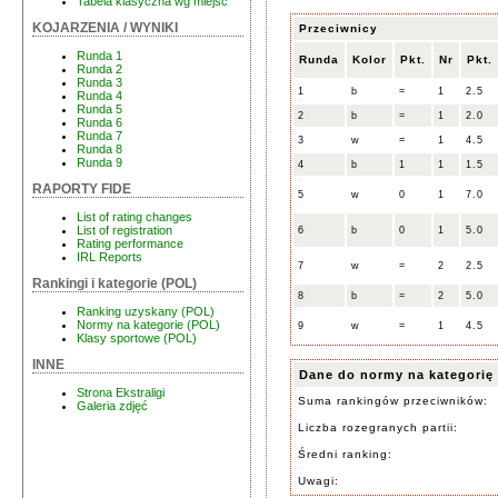
Tabela klasyczna wg miejsc
KOJARZENIA / WYNIKI
Przeciwnicy
Runda 1
Runda
Kolor
Pkt.
Nr
Pkt.
Runda 2
Runda 3
1
b
=
1
2.5
Runda 4
Runda 5
2
b
=
1
2.0
Runda 6
Runda 7
3
w
=
1
4.5
Runda 8
Runda 9
4
b
1
1
1.5
RAPORTY FIDE
5
w
0
1
7.0
List of rating changes
List of registration
6
b
0
1
5.0
Rating performance
IRL Reports
7
w
=
2
2.5
Rankingi i kategorie (POL)
8
b
=
2
5.0
Ranking uzyskany (POL)
Normy na kategorie (POL)
9
w
=
1
4.5
Klasy sportowe (POL)
INNE
Dane do normy na kategorię
Strona Ekstraligi
Suma rankingów przeciwników:
Galeria zdjęć
Liczba rozegranych partii:
Średni ranking:
Uwagi: