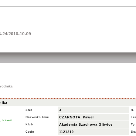
-24/2016-10-09
awodnika
nika
SNo
3
R.
Nazwisko Imię
CZARNOTA, Paweł
Fe
Klub
Akademia Szachowa Gliwice
Tyt
Code
1121219
Se