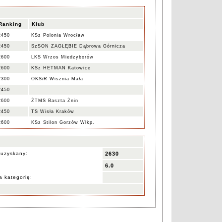
Ranking
Klub
2450
KSz Polonia Wrocław
2450
SzSON ZAGŁĘBIE Dąbrowa Górnicza
2600
LKS Wrzos Miedzyborów
2600
KSz HETMAN Katowice
2300
OKSiR Wisznia Mała
2450
2600
ŻTMS Baszta Żnin
2450
TS Wisła Kraków
2600
KSz Stilon Gorzów Wlkp.
 uzyskany:
2630
6.0
 kategorię: