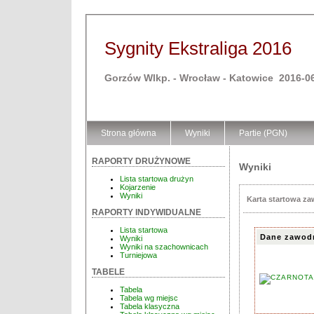
Sygnity Ekstraliga 2016
Gorzów Wlkp. - Wrocław - Katowice 2016-06
Strona główna
Wyniki
Partie (PGN)
RAPORTY DRUŻYNOWE
Wyniki
Lista startowa drużyn
Kojarzenie
Wyniki
Karta startowa z
RAPORTY INDYWIDUALNE
Lista startowa
Dane zawod
Wyniki
Wyniki na szachownicach
Turniejowa
TABELE
Tabela
Tabela wg miejsc
Tabela klasyczna