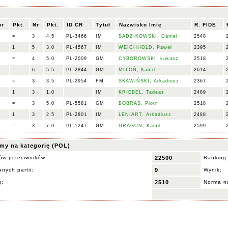
or
Pkt.
Nr
Pkt.
ID CR
Tytuł
Nazwisko Imię
R. FIDE
=
3
4.5
PL-3466
IM
SADZIKOWSKI, Daniel
2548
1
5
3.0
PL-4567
IM
WEICHHOLD, Paweł
2395
=
4
5.0
PL-2009
GM
CYBOROWSKI, Łukasz
2518
=
6
5.5
PL-2844
GM
MITOŃ, Kamil
2614
=
3
3.5
PL-2954
FM
SKAWIŃSKI, Arkadiusz
2367
1
3
1.0
IM
KRIEBEL, Tadeas
2489
=
3
5.0
PL-5581
GM
BOBRAS, Piotr
2518
1
3
2.5
PL-2801
IM
LENIART, Arkadiusz
2488
=
3
7.0
PL-1247
GM
DRAGUN, Kamil
2599
my na kategorię (POL)
ów przeciwników:
22500
Ranking
nych partii:
9
Wynik:
g:
2510
Norma na