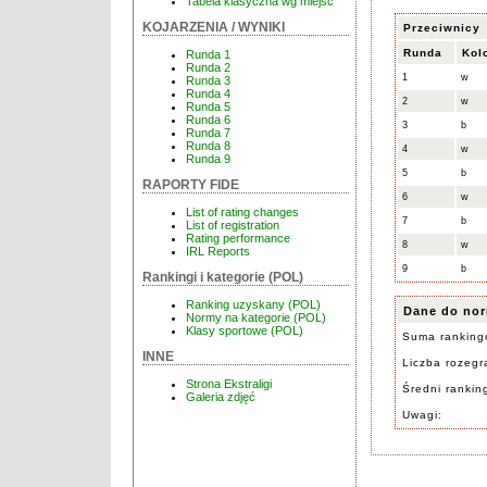
Tabela klasyczna wg miejsc
KOJARZENIA / WYNIKI
Przeciwnicy
Runda
Kol
Runda 1
Runda 2
1
w
Runda 3
Runda 4
2
w
Runda 5
Runda 6
3
b
Runda 7
Runda 8
4
w
Runda 9
5
b
RAPORTY FIDE
6
w
List of rating changes
7
b
List of registration
Rating performance
8
w
IRL Reports
9
b
Rankingi i kategorie (POL)
Ranking uzyskany (POL)
Dane do nor
Normy na kategorie (POL)
Klasy sportowe (POL)
Suma ranking
INNE
Liczba rozegra
Strona Ekstraligi
Średni rankin
Galeria zdjęć
Uwagi: