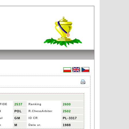
 FIDE
2537
Ranking
2600
d
POL
R.ChessArbiter
2502
uł
GM
ID CR
PL-3317
x
M
Data ur.
1988