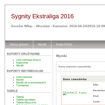
Sygnity Ekstraliga 2016
Gorzów Wlkp. - Wrocław - Katowice 2016-06-24/2016-10-09
Strona główna
Wyniki
Partie (PGN)
RAPORTY DRUŻYNOWE
Wyniki
Lista startowa drużyn
Kojarzenie
Wyniki
Karta startowa zawodnika
RAPORTY INDYWIDUALNE
Lista startowa
Dane zawodnika
Wyniki
Wyniki na szachownicach
SNo
Turniejowa
Nazwisko
TABELE
Klub
Tabela
Tabela wg miejsc
Code
Tabela klasyczna