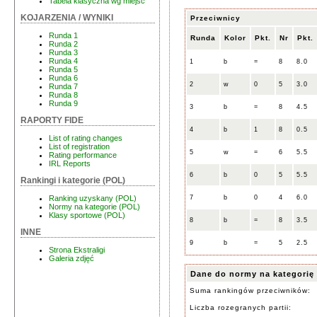
Tabela klasyczna wg miejsc
KOJARZENIA / WYNIKI
Przeciwnicy
Runda 1
Runda
Kolor
Pkt.
Nr
Pkt.
Runda 2
Runda 3
Runda 4
1
b
=
8
8.0
Runda 5
Runda 6
2
w
0
5
3.0
Runda 7
Runda 8
Runda 9
3
b
=
8
4.5
RAPORTY FIDE
4
b
1
8
0.5
List of rating changes
List of registration
5
w
=
6
5.5
Rating performance
IRL Reports
6
b
0
5
5.5
Rankingi i kategorie (POL)
7
b
0
4
6.0
Ranking uzyskany (POL)
Normy na kategorie (POL)
Klasy sportowe (POL)
8
b
=
8
3.5
INNE
9
b
=
5
2.5
Strona Ekstraligi
Galeria zdjęć
Dane do normy na kategorię
Suma rankingów przeciwników:
Liczba rozegranych partii: