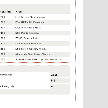
Ranking
Klub
2200
LKS Wrzos Miedzyborów
2600
KSz HETMAN Katowice
2400
OKSiR Wisznia Mała
2450
KSz Miedź Legnica
2600
ŻTMS Baszta Żnin
2450
KSz Polonia Wrocław
2450
KSz Stilon Gorzów Wlkp.
2300
Akademia Szachowa Gliwice
2600
SzSON ZAGŁĘBIE Dąbrowa Górnicza
 uzyskany:
2515
5.5
 kategorię:
m