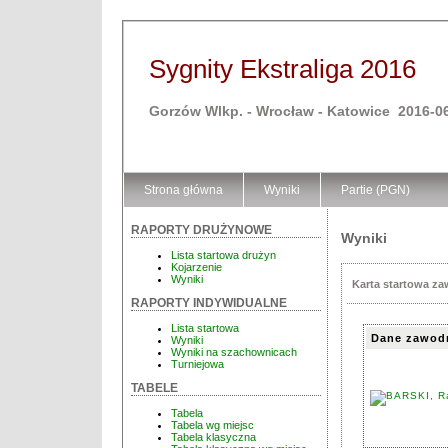
Sygnity Ekstraliga 2016
Gorzów Wlkp. - Wrocław - Katowice 2016-06
Strona główna
Wyniki
Partie (PGN)
RAPORTY DRUŻYNOWE
Wyniki
Lista startowa drużyn
Kojarzenie
Wyniki
Karta startowa z
RAPORTY INDYWIDUALNE
Lista startowa
Dane zawod
Wyniki
Wyniki na szachownicach
Turniejowa
TABELE
Tabela
Tabela wg miejsc
Tabela klasyczna