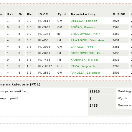
or
Pkt.
Nr
Pkt.
ID CR
Tytuł
Nazwisko Imię
R. FIDE
1
8
0.0
PL-2617
CM
DELEGA, Tomasz
2025
0
8
8.0
PL-2966
GM
SOĆKO, Bartosz
2594
1
5
3.0
PL-1343
m
BRODOWSKI, Piotr
2453
=
8
4.5
PL-453
IM
ZAWADZKI, Stanisław
2431
=
5
3.5
PL-2036
GM
JARACZ, Paweł
2481
1
8
0.5
PL-3941
IM
DOBROWOLSKI, Piotr
2433
0
5
5.5
PL-7465
IM
KANAREK, Marcel
2535
1
8
1.0
PL-19517
k++
REZA, Wojciech
2266
=
8
3.5
PL-2880
GM
PAKLEZA, Zbigniew
2506
my na kategorię (POL)
ów przeciwników:
21915
Ranking
nych partii:
9
Wynik:
g:
2435
Norma na