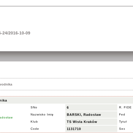
-24/2016-10-09
awodnika
nika
SNo
6
R. FIDE
Nazwisko Imię
BARSKI, Radosław
Fed
Klub
TS Wisła Kraków
Tytuł
Code
1131710
Sex