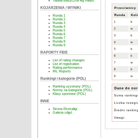
Tabela klasyczna wg miejsc
KOJARZENIA / WYNIKI
Przeciwnicy
Runda
Kol
Runda 1
Runda 2
1
b
Runda 3
Runda 4
2
w
Runda 5
Runda 6
3
b
Runda 7
Runda 8
4
w
Runda 9
5
b
RAPORTY FIDE
6
b
List of rating changes
7
w
List of registration
Rating performance
8
b
IRL Reports
9
w
Rankingi i kategorie (POL)
Ranking uzyskany (POL)
Dane do nor
Normy na kategorie (POL)
Klasy sportowe (POL)
Suma ranking
INNE
Liczba rozegra
Strona Ekstraligi
Średni rankin
Galeria zdjęć
Uwagi: