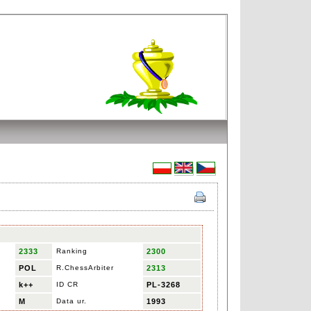
2333
Ranking
2300
POL
R.ChessArbiter
2313
k++
ID CR
PL-3268
M
Data ur.
1993