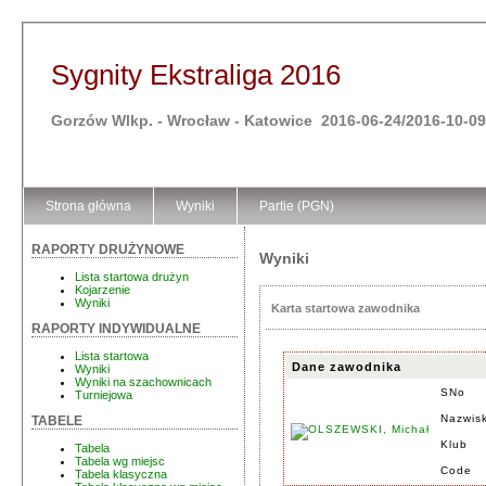
Sygnity Ekstraliga 2016
Gorzów Wlkp. - Wrocław - Katowice 2016-06-24/2016-10-09
Strona główna
Wyniki
Partie (PGN)
RAPORTY DRUŻYNOWE
Wyniki
Lista startowa drużyn
Kojarzenie
Wyniki
Karta startowa zawodnika
RAPORTY INDYWIDUALNE
Lista startowa
Dane zawodnika
Wyniki
Wyniki na szachownicach
SNo
Turniejowa
Nazwisk
TABELE
Klub
Tabela
Tabela wg miejsc
Code
Tabela klasyczna