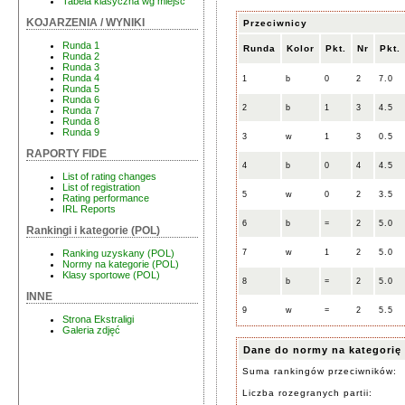
Tabela klasyczna wg miejsc
KOJARZENIA / WYNIKI
Przeciwnicy
Runda 1
Runda
Kolor
Pkt.
Nr
Pkt.
Runda 2
Runda 3
Runda 4
1
b
0
2
7.0
Runda 5
Runda 6
2
b
1
3
4.5
Runda 7
Runda 8
Runda 9
3
w
1
3
0.5
RAPORTY FIDE
4
b
0
4
4.5
List of rating changes
List of registration
5
w
0
2
3.5
Rating performance
IRL Reports
6
b
=
2
5.0
Rankingi i kategorie (POL)
7
w
1
2
5.0
Ranking uzyskany (POL)
Normy na kategorie (POL)
Klasy sportowe (POL)
8
b
=
2
5.0
INNE
9
w
=
2
5.5
Strona Ekstraligi
Galeria zdjęć
Dane do normy na kategorię
Suma rankingów przeciwników:
Liczba rozegranych partii: