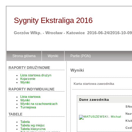
Sygnity Ekstraliga 2016
Gorzów Wlkp. - Wrocław - Katowice 2016-06-24/2016-10-09
Strona główna
Wyniki
Partie (PGN)
RAPORTY DRUŻYNOWE
Wyniki
Lista startowa drużyn
Kojarzenie
Wyniki
Karta startowa zawodnika
RAPORTY INDYWIDUALNE
Lista startowa
Dane zawodnika
Wyniki
Wyniki na szachownicach
SN
Turniejowa
Naz
TABELE
Klu
Tabela
Tabela wg miejsc
Cod
Tabela klasyczna