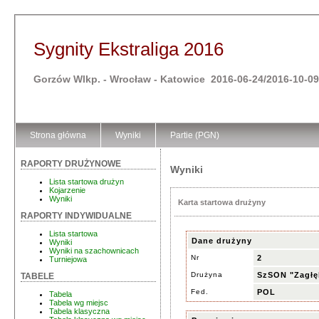
Sygnity Ekstraliga 2016
Gorzów Wlkp. - Wrocław - Katowice 2016-06-24/2016-10-09
Strona główna
Wyniki
Partie (PGN)
RAPORTY DRUŻYNOWE
Wyniki
Lista startowa drużyn
Kojarzenie
Wyniki
Karta startowa drużyny
RAPORTY INDYWIDUALNE
Lista startowa
Dane drużyny
Wyniki
Wyniki na szachownicach
Nr
2
Turniejowa
Drużyna
SzSON "Zagłę
TABELE
Fed.
POL
Tabela
Tabela wg miejsc
Tabela klasyczna