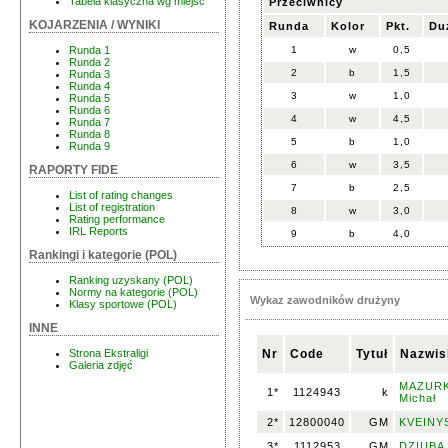
Tabela klasyczna wg miejsc
Przeciwnicy
KOJARZENIA / WYNIKI
Runda
Kolor
Pkt.
Du
1
w
0,5
Runda 1
Runda 2
2
b
1,5
Runda 3
Runda 4
3
w
1,0
Runda 5
Runda 6
4
w
4,5
Runda 7
Runda 8
5
b
1,0
Runda 9
6
w
3,5
RAPORTY FIDE
7
b
2,5
List of rating changes
List of registration
8
w
3,0
Rating performance
IRL Reports
9
b
4,0
Rankingi i kategorie (POL)
Ranking uzyskany (POL)
Normy na kategorie (POL)
Wykaz zawodników drużyny
Klasy sportowe (POL)
INNE
Nr
Code
Tytuł
Nazwis
Strona Ekstraligi
Galeria zdjęć
MAZURK
1*
1124943
k
Michał
2*
12800040
GM
KVEINYS
3*
1112953
GM
DZIUBA,