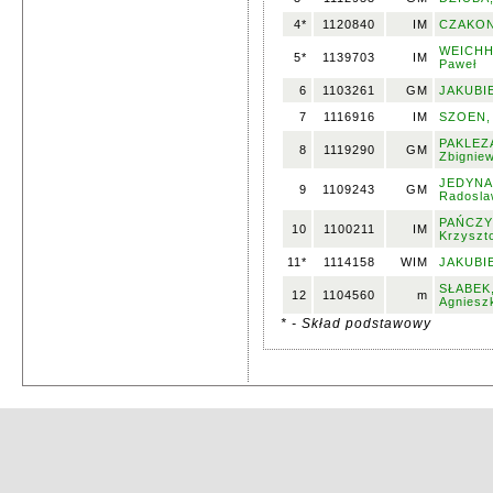
4*
1120840
IM
CZAKON
WEICHH
5*
1139703
IM
Paweł
6
1103261
GM
JAKUBIE
7
1116916
IM
SZOEN, 
PAKLEZ
8
1119290
GM
Zbignie
JEDYNA
9
1109243
GM
Radosla
PAŃCZY
10
1100211
IM
Krzyszt
11*
1114158
WIM
JAKUBIE
SŁABEK
12
1104560
m
Agniesz
* - Skład podstawowy