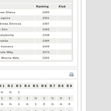
Ranking
Klub
wa Gliwice
2483
Legnica
2501
browa Górnicza
2397
 Żnin
2463
ędzyborów
2338
raków
2395
Katowice
2639
zów Wlkp.
2570
Wisznia Mała
2383
R 1
R 2
R 3
R 4
R 5
R 6
R 7
R 8
R 9
½
½
1
1
½
1
1
½
1
½
½
1
½
½
1
½
1
0
½
½
0