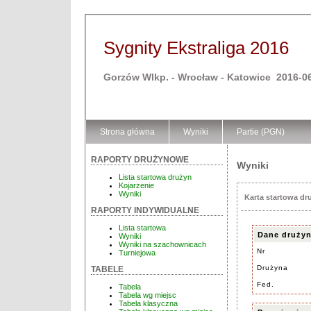
Sygnity Ekstraliga 2016
Gorzów Wlkp. - Wrocław - Katowice 2016-06
Strona główna
Wyniki
Partie (PGN)
RAPORTY DRUŻYNOWE
Wyniki
Lista startowa drużyn
Kojarzenie
Wyniki
Karta startowa dr
RAPORTY INDYWIDUALNE
Lista startowa
Dane druży
Wyniki
Wyniki na szachownicach
Nr
Turniejowa
Drużyna
TABELE
Fed.
Tabela
Tabela wg miejsc
Tabela klasyczna