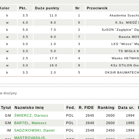
Kolor
Pkt.
Duże punkty
Nr
Przeciwnik
b
3,5
11.0
1
Akademia Szacho
w
4,0
8.0
6
K.Sz. MIEDŹ 
b
5,0
7.0
2
SzSON "Zagłębie" Dą
w
3,5
9.0
7
Baszta MOS
b
3,0
1.0
3
LKS "Wrzos" Mi
w
3,5
5.0
8
TS WISŁA K
b
2,5
17.0
4
Wasko HETMAN 
w
3,0
16.0
9
KSz STILON Gor
b
3,5
2.0
5
OKSiR BAUMATECH 
w drużyny
Tytuł
Nazwisko Imię
Fed.
R. FIDE
Ranking
Data ur.
GM
ŚWIERCZ, Dariusz
POL
2645
2600
1994
GM
BARTEL, Mateusz
POL
2640
2600
1985
IM
SADZIKOWSKI, Daniel
POL
2548
2450
1994
MASTROVASILIS,