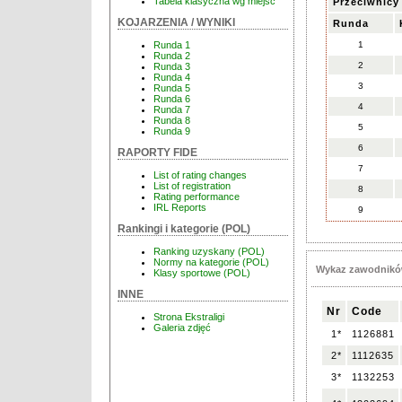
Tabela klasyczna wg miejsc
Przeciwnicy
KOJARZENIA / WYNIKI
Runda
1
Runda 1
Runda 2
2
Runda 3
Runda 4
3
Runda 5
Runda 6
4
Runda 7
Runda 8
5
Runda 9
6
RAPORTY FIDE
7
List of rating changes
List of registration
8
Rating performance
IRL Reports
9
Rankingi i kategorie (POL)
Ranking uzyskany (POL)
Normy na kategorie (POL)
Wykaz zawodnikó
Klasy sportowe (POL)
INNE
Nr
Code
Strona Ekstraligi
Galeria zdjęć
1*
1126881
2*
1112635
3*
1132253