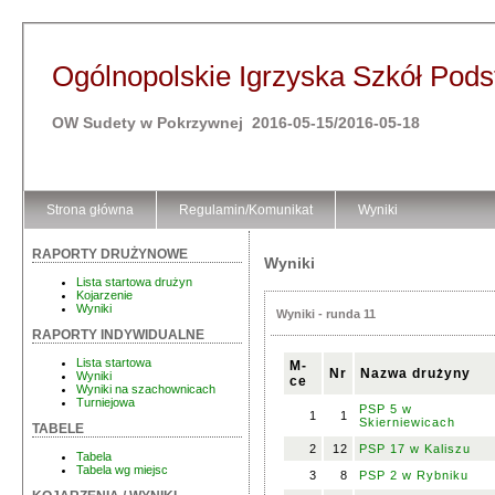
Ogólnopolskie Igrzyska Szkół Pod
OW Sudety w Pokrzywnej 2016-05-15/2016-05-18
Strona główna
Regulamin/Komunikat
Wyniki
RAPORTY DRUŻYNOWE
Wyniki
Lista startowa drużyn
Kojarzenie
Wyniki
Wyniki - runda 11
RAPORTY INDYWIDUALNE
Lista startowa
M-
Nr
Nazwa drużyny
Wyniki
ce
Wyniki na szachownicach
Turniejowa
PSP 5 w
1
1
Skierniewicach
TABELE
2
12
PSP 17 w Kaliszu
Tabela
Tabela wg miejsc
3
8
PSP 2 w Rybniku