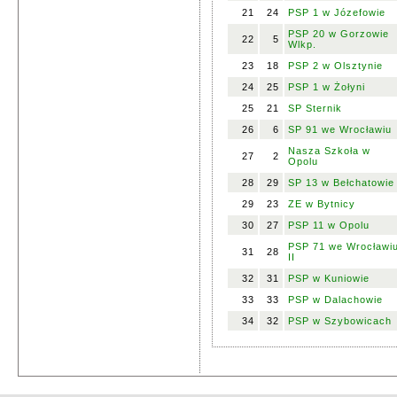
21
24
PSP 1 w Józefowie
PSP 20 w Gorzowie
22
5
Wlkp.
23
18
PSP 2 w Olsztynie
24
25
PSP 1 w Żołyni
25
21
SP Sternik
26
6
SP 91 we Wrocławiu
Nasza Szkoła w
27
2
Opolu
28
29
SP 13 w Bełchatowie
29
23
ZE w Bytnicy
30
27
PSP 11 w Opolu
PSP 71 we Wrocławi
31
28
II
32
31
PSP w Kuniowie
33
33
PSP w Dalachowie
34
32
PSP w Szybowicach