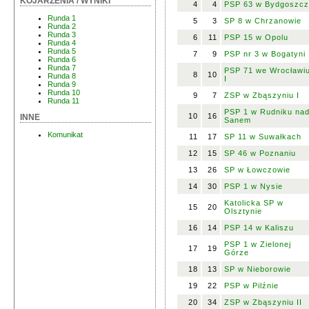
KOJARZENIA / WYNIKI
4
4
PSP 63 w Bydgoszc
Runda 1
5
3
SP 8 w Chrzanowie
Runda 2
Runda 3
6
11
PSP 15 w Opolu
Runda 4
Runda 5
7
9
PSP nr 3 w Bogatyni
Runda 6
Runda 7
PSP 71 we Wrocławi
8
10
Runda 8
I
Runda 9
Runda 10
9
7
ZSP w Zbąszyniu I
Runda 11
PSP 1 w Rudniku na
10
16
INNE
Sanem
Komunikat
11
17
SP 11 w Suwałkach
12
15
SP 46 w Poznaniu
13
26
SP w Łowczowie
14
30
PSP 1 w Nysie
Katolicka SP w
15
20
Olsztynie
16
14
PSP 14 w Kaliszu
PSP 1 w Zielonej
17
19
Górze
18
13
SP w Nieborowie
19
22
PSP w Pilźnie
20
34
ZSP w Zbąszyniu II