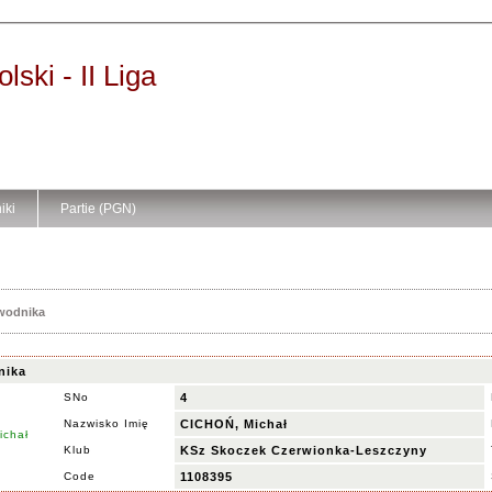
ski - II Liga
iki
Partie (PGN)
awodnika
nika
SNo
4
Nazwisko Imię
CICHOŃ, Michał
Klub
KSz Skoczek Czerwionka-Leszczyny
Code
1108395