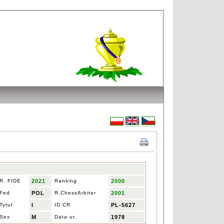
R. FIDE
2021
Ranking
2000
Fed
POL
R.ChessArbiter
2001
Tytuł
I
ID CR
PL-5627
Sex
M
Data ur.
1978