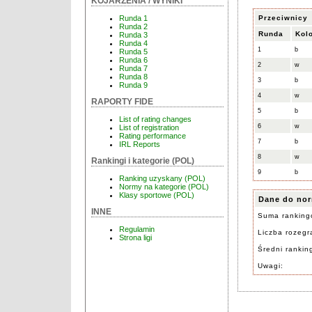
KOJARZENIA / WYNIKI
Przeciwnicy
Runda 1
Runda 2
Runda
Kol
Runda 3
Runda 4
1
b
Runda 5
Runda 6
2
w
Runda 7
Runda 8
3
b
Runda 9
4
w
RAPORTY FIDE
5
b
List of rating changes
6
w
List of registration
Rating performance
7
b
IRL Reports
8
w
Rankingi i kategorie (POL)
9
b
Ranking uzyskany (POL)
Normy na kategorie (POL)
Klasy sportowe (POL)
Dane do nor
INNE
Suma ranking
Regulamin
Liczba rozegra
Strona ligi
Średni rankin
Uwagi: