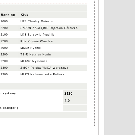
Ranking
Klub
2000
LKS Chrobry Gniezno
2200
SzSON ZAGŁĘBIE Dąbrowa Górnicza
2100
LKS Zarzewie Prudnik
2200
KSz Polonia Wrocław
2000
MKSz Rybnik
2200
TS-R Hetman Konin
2200
MLKSz Myślenice
2300
ZMCh Polska YMCA Warszawa
2300
MLKS Nadnarwianka Pułtusk
 uzyskany:
2110
4.0
a kategorię: