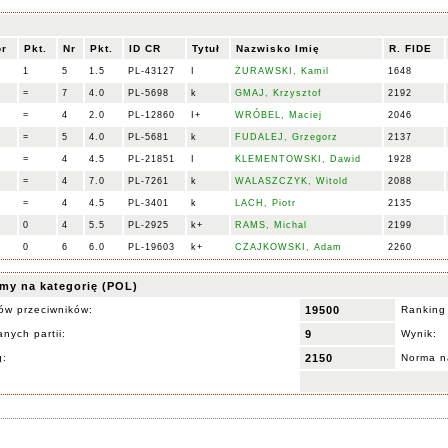
or
Pkt.
Nr
Pkt.
ID CR
Tytuł
Nazwisko Imię
R. FIDE
1
5
1.5
PL-43127
I
ŻURAWSKI, Kamil
1648
=
7
4.0
PL-5698
k
GMAJ, Krzysztof
2192
=
4
2.0
PL-12860
I+
WRÓBEL, Maciej
2046
=
5
4.0
PL-5681
k
FUDALEJ, Grzegorz
2137
=
4
4.5
PL-21851
I
KLEMENTOWSKI, Dawid
1928
=
4
7.0
PL-7261
k
WALASZCZYK, Witold
2088
=
4
4.5
PL-3401
k
LACH, Piotr
2135
0
4
5.5
PL-2925
k+
RAMS, Michal
2199
0
6
6.0
PL-19603
k+
CZAJKOWSKI, Adam
2260
my na kategorię (POL)
ów przeciwników:
19500
Ranking
nych partii:
9
Wynik:
g:
2150
Norma n