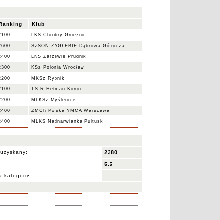
Ranking
Klub
2100
LKS Chrobry Gniezno
2600
SzSON ZAGŁĘBIE Dąbrowa Górnicza
2400
LKS Zarzewie Prudnik
2300
KSz Polonia Wrocław
2200
MKSz Rybnik
2100
TS-R Hetman Konin
2200
MLKSz Myślenice
2400
ZMCh Polska YMCA Warszawa
2400
MLKS Nadnarwianka Pułtusk
 uzyskany:
2380
5.5
 kategorię: