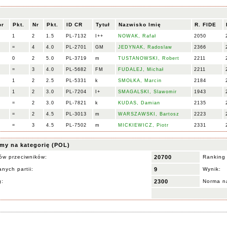
or
Pkt.
Nr
Pkt.
ID CR
Tytuł
Nazwisko Imię
R. FIDE
1
2
1.5
PL-7132
I++
NOWAK, Rafał
2050
=
4
4.0
PL-2701
GM
JEDYNAK, Radoslaw
2366
0
2
5.0
PL-3719
m
TUSTANOWSKI, Robert
2211
=
3
4.0
PL-5682
FM
FUDALEJ, Michał
2211
1
2
2.5
PL-5331
k
SMOŁKA, Marcin
2184
1
2
3.0
PL-7204
I+
SMAGALSKI, Slawomir
1943
=
2
3.0
PL-7821
k
KUDAS, Damian
2135
=
2
4.5
PL-3013
m
WARSZAWSKI, Bartosz
2223
=
3
4.5
PL-7502
m
MICKIEWICZ, Piotr
2331
my na kategorię (POL)
ów przeciwników:
20700
Ranking
nych partii:
9
Wynik:
g:
2300
Norma na