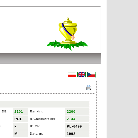
FIDE
2101
Ranking
2200
POL
R.ChessArbiter
2144
ł
k
ID CR
PL-6499
M
Data ur.
1992