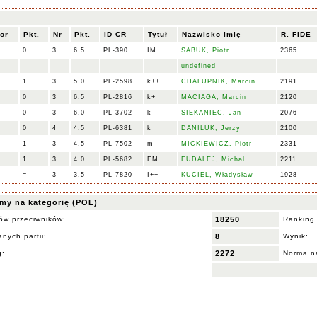
or
Pkt.
Nr
Pkt.
ID CR
Tytuł
Nazwisko Imię
R. FIDE
0
3
6.5
PL-390
IM
SABUK, Piotr
2365
undefined
1
3
5.0
PL-2598
k++
CHALUPNIK, Marcin
2191
0
3
6.5
PL-2816
k+
MACIAGA, Marcin
2120
0
3
6.0
PL-3702
k
SIEKANIEC, Jan
2076
0
4
4.5
PL-6381
k
DANILUK, Jerzy
2100
1
3
4.5
PL-7502
m
MICKIEWICZ, Piotr
2331
1
3
4.0
PL-5682
FM
FUDALEJ, Michał
2211
=
3
3.5
PL-7820
I++
KUCIEL, Władysław
1928
my na kategorię (POL)
ów przeciwników:
18250
Ranking
nych partii:
8
Wynik:
g:
2272
Norma na