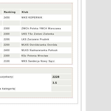
Ranking
Klub
2450
WKS KOPERNIK
2300
ZMCh Polska YMCA Warszawa
2300
UKS TSz Zieloni Zielonka
2200
LKS Zarzewie Prudnik
2200
MLKS Ostródzianka Ostróda
2400
MLKS Nadnarwianka Pułtusk
2300
KSz Polonia Wrocław
2100
MKS Sandecja Nowy Sącz
 uzyskany:
2228
3.5
 kategorię: