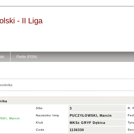
ski - II Liga
iki
Partie (PGN)
awodnika
nika
SNo
3
R. 
Nazwisko Imię
PUCZYŁOWSKI, Marcin
Fed
Klub
MKSz GRYF Dębica
Tytu
Code
1136330
Sex