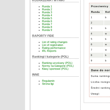
KOJARZENIA / WYNIKI
Przeciwnicy
Runda 1
Runda 2
Runda
Kol
Runda 3
Runda 4
1
b
Runda 5
Runda 6
2
Runda 7
Runda 8
3
b
Runda 9
4
w
RAPORTY FIDE
5
b
List of rating changes
6
w
List of registration
Rating performance
7
w
IRL Reports
8
b
Rankingi i kategorie (POL)
9
b
Ranking uzyskany (POL)
Normy na kategorie (POL)
Klasy sportowe (POL)
Dane do nor
INNE
Suma ranking
Regulamin
Liczba rozegra
Strona ligi
Średni rankin
Uwagi: