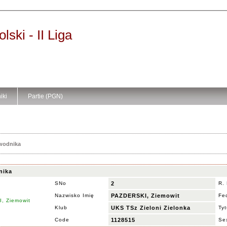
ski - II Liga
iki
Partie (PGN)
awodnika
nika
SNo
2
R.
Nazwisko Imię
PAZDERSKI, Ziemowit
Fe
Klub
UKS TSz Zieloni Zielonka
Tyt
Code
1128515
Se