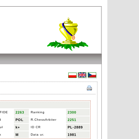
 FIDE
2263
Ranking
2300
d
POL
R.ChessArbiter
2251
uł
k+
ID CR
PL-2889
x
M
Data ur.
1981