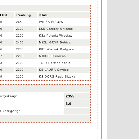
 FIDE
Ranking
Klub
35
2450
WIEŻA PĘGÓW
50
2100
LKS Chrobry Gniezno
36
2200
KSz Polonia Wrocław
60
2400
MKSz GRYF Dębica
96
2200
PKS Wiatrak Bydgoszcz
07
2200
MCKiS Jaworzno
43
2100
TS-R Hetman Konin
40
2300
KS LAURA Chylice
29
2100
KS DORS Ruda Śląska
 uzyskany:
2355
6.0
 kategorię: