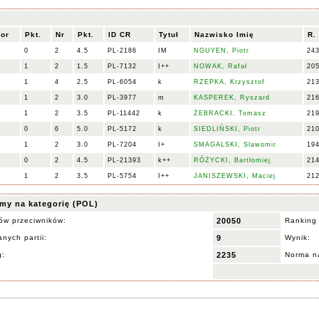
lor
Pkt.
Nr
Pkt.
ID CR
Tytuł
Nazwisko Imię
R.
0
2
4.5
PL-2186
IM
NGUYEN, Piotr
24
1
2
1.5
PL-7132
I++
NOWAK, Rafał
20
1
4
2.5
PL-6054
k
RZEPKA, Krzysztof
21
1
2
3.0
PL-3977
m
KASPEREK, Ryszard
21
1
2
3.5
PL-11442
k
ŻEBRACKI, Tomasz
21
0
6
5.0
PL-5172
k
SIEDLIŃSKI, Piotr
21
1
2
3.0
PL-7204
I+
SMAGALSKI, Slawomir
19
0
2
4.5
PL-21393
k++
RÓŻYCKI, Bartłomiej
21
1
2
3.5
PL-5754
I++
JANISZEWSKI, Maciej
21
my na kategorię (POL)
ów przeciwników:
20050
Ranking
nych partii:
9
Wynik:
g:
2235
Norma na