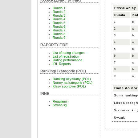
KOJARZENIA / WYNIKI
Przeciwnicy
Runda 1
Runda 2
Runda
Ko
Runda 3
Runda 4
1
b
Runda 5
Runda 6
2
w
Runda 7
Runda 8
3
b
Runda 9
4
w
RAPORTY FIDE
5
b
List of rating changes
6
b
List of registration
Rating performance
7
w
IRL Reports
8
b
Rankingi i kategorie (POL)
9
w
Ranking uzyskany (POL)
Normy na kategorie (POL)
Klasy sportowe (POL)
Dane do nor
INNE
Suma ranking
Regulamin
Liczba rozegra
Strona ligi
Średni rankin
Uwagi: