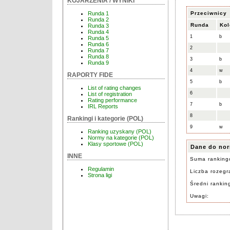
KOJARZENIA / WYNIKI
Przeciwnicy
Runda 1
Runda 2
Runda
Kol
Runda 3
Runda 4
1
b
Runda 5
Runda 6
2
Runda 7
Runda 8
3
b
Runda 9
4
w
RAPORTY FIDE
5
b
List of rating changes
6
List of registration
Rating performance
7
b
IRL Reports
8
Rankingi i kategorie (POL)
9
w
Ranking uzyskany (POL)
Normy na kategorie (POL)
Klasy sportowe (POL)
Dane do nor
INNE
Suma ranking
Regulamin
Liczba rozegra
Strona ligi
Średni rankin
Uwagi: