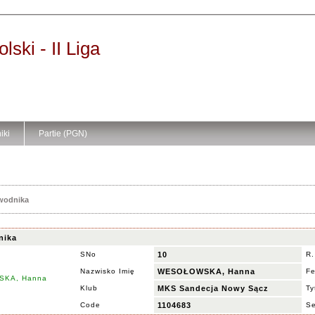
ski - II Liga
iki
Partie (PGN)
awodnika
nika
SNo
10
R.
Nazwisko Imię
WESOŁOWSKA, Hanna
F
Klub
MKS Sandecja Nowy Sącz
Ty
Code
1104683
S