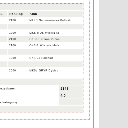
DE
Ranking
Klub
2100
MLKS Nadnarwianka Pułtusk
1900
MKS MOS Wieliczka
2100
GKSz Hetman Pilzno
2100
OKSiR Wisznia Mała
1900
UKS 21 Podlesie
2000
MKSz GRYF Dębica
 uzyskany:
2143
4.0
 kategorię: