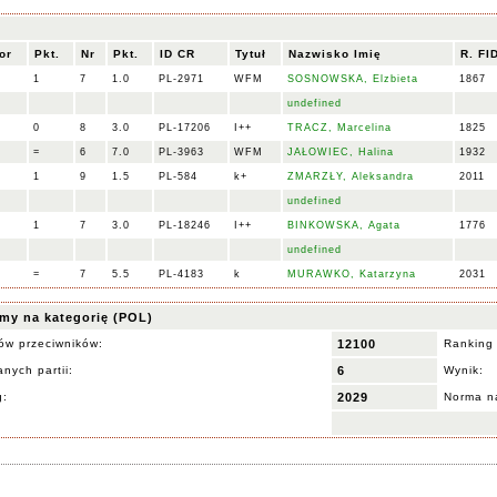
or
Pkt.
Nr
Pkt.
ID CR
Tytuł
Nazwisko Imię
R. FI
1
7
1.0
PL-2971
WFM
SOSNOWSKA, Elzbieta
1867
undefined
0
8
3.0
PL-17206
I++
TRACZ, Marcelina
1825
=
6
7.0
PL-3963
WFM
JAŁOWIEC, Halina
1932
1
9
1.5
PL-584
k+
ZMARZŁY, Aleksandra
2011
undefined
1
7
3.0
PL-18246
I++
BINKOWSKA, Agata
1776
undefined
=
7
5.5
PL-4183
k
MURAWKO, Katarzyna
2031
my na kategorię (POL)
ów przeciwników:
12100
Ranking
nych partii:
6
Wynik:
g:
2029
Norma na