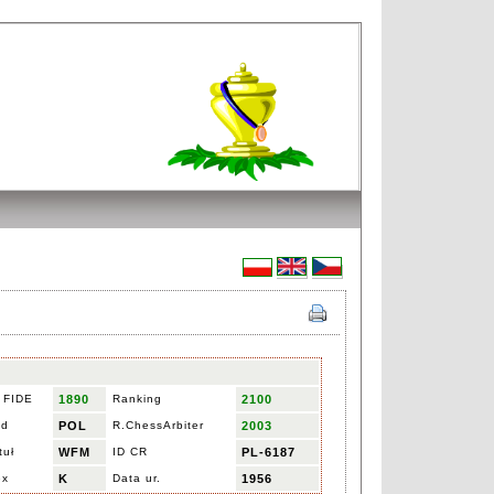
 FIDE
1890
Ranking
2100
ed
POL
R.ChessArbiter
2003
tuł
WFM
ID CR
PL-6187
ex
K
Data ur.
1956