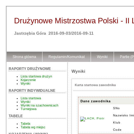
Drużynowe Mistrzostwa Polski - II 
Jastrzębia Góra 2016-09-03/2016-09-11
Strona główna
Regulamin/Komunikat
Wyniki
Partie (
RAPORTY DRUŻYNOWE
Wyniki
Lista startowa drużyn
Kojarzenie
Wyniki
Karta startowa zawodnika
RAPORTY INDYWIDUALNE
Lista startowa
Dane zawodnika
Wyniki
Wyniki na szachownicach
SNo
Turniejowa
Nazwisko Im
TABELE
Klub
Tabela
Tabela wg miejsc
Code