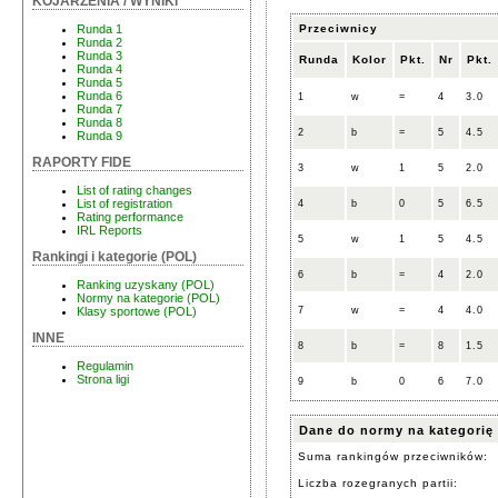
KOJARZENIA / WYNIKI
Przeciwnicy
Runda 1
Runda 2
Runda 3
Runda
Kolor
Pkt.
Nr
Pkt.
Runda 4
Runda 5
Runda 6
1
w
=
4
3.0
Runda 7
Runda 8
2
b
=
5
4.5
Runda 9
RAPORTY FIDE
3
w
1
5
2.0
List of rating changes
List of registration
4
b
0
5
6.5
Rating performance
IRL Reports
5
w
1
5
4.5
Rankingi i kategorie (POL)
6
b
=
4
2.0
Ranking uzyskany (POL)
Normy na kategorie (POL)
7
w
=
4
4.0
Klasy sportowe (POL)
INNE
8
b
=
8
1.5
Regulamin
Strona ligi
9
b
0
6
7.0
Dane do normy na kategorię
Suma rankingów przeciwników:
Liczba rozegranych partii: