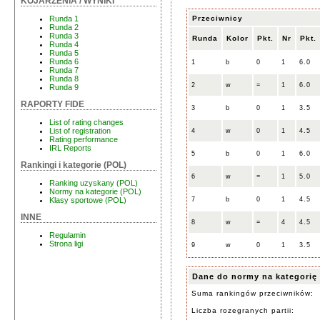
KOJARZENIA / WYNIKI
Przeciwnicy
Runda 1
Runda 2
Runda 3
Runda
Kolor
Pkt.
Nr
Pkt.
Runda 4
Runda 5
Runda 6
1
b
0
1
6.0
Runda 7
Runda 8
2
w
=
1
6.0
Runda 9
RAPORTY FIDE
3
b
0
1
3.5
List of rating changes
List of registration
4
w
0
1
4.5
Rating performance
IRL Reports
5
b
0
1
6.0
Rankingi i kategorie (POL)
6
w
=
1
5.0
Ranking uzyskany (POL)
Normy na kategorie (POL)
7
b
0
1
4.5
Klasy sportowe (POL)
INNE
8
w
=
4
4.5
Regulamin
Strona ligi
9
w
0
1
3.5
Dane do normy na kategorię
Suma rankingów przeciwników:
Liczba rozegranych partii: