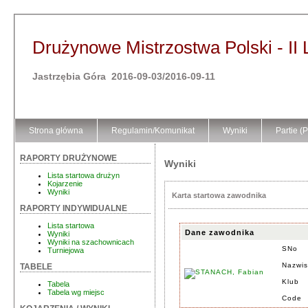
Drużynowe Mistrzostwa Polski - II 
Jastrzębia Góra 2016-09-03/2016-09-11
Strona główna
Regulamin/Komunikat
Wyniki
Partie (
RAPORTY DRUŻYNOWE
Wyniki
Lista startowa drużyn
Kojarzenie
Wyniki
Karta startowa zawodnika
RAPORTY INDYWIDUALNE
Lista startowa
Dane zawodnika
Wyniki
Wyniki na szachownicach
SNo
Turniejowa
Nazwis
TABELE
Klub
Tabela
Tabela wg miejsc
Code