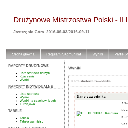
Drużynowe Mistrzostwa Polski - II 
Jastrzębia Góra 2016-09-03/2016-09-11
Strona główna
Regulamin/Komunikat
Wyniki
Partie (
RAPORTY DRUŻYNOWE
Wyniki
Lista startowa drużyn
Kojarzenie
Wyniki
Karta startowa zawodnika
RAPORTY INDYWIDUALNE
Lista startowa
Dane zawodnika
Wyniki
Wyniki na szachownicach
SNo
Turniejowa
Naz
TABELE
Klu
Tabela
Tabela wg miejsc
Cod