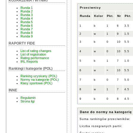
KOJARZENIA / WYNIKI
Przeciwnicy
Runda 1
Runda 2
Runda 3
Runda
Kolor
Pkt.
Nr
Pkt.
Runda 4
Runda 5
Runda 6
1
b
1
6
3.5
Runda 7
Runda 8
2
w
1
9
1.5
Runda 9
3
b
0
10
5.5
RAPORTY FIDE
List of rating changes
4
w
0
10
5.5
List of registration
Rating performance
5
b
1
7
1.0
IRL Reports
Rankingi i kategorie (POL)
6
w
=
10
5.5
Ranking uzyskany (POL)
Normy na kategorie (POL)
7
b
0
7
5.0
Klasy sportowe (POL)
8
w
1
7
4.5
INNE
Regulamin
9
b
0
8
4.5
Strona ligi
Dane do normy na kategorię
Suma rankingów przeciwników:
Liczba rozegranych partii: