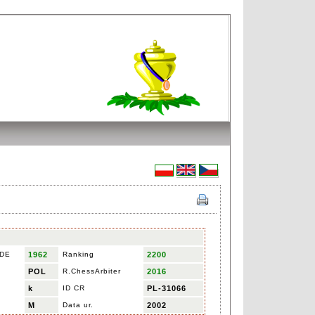
IDE
1962
Ranking
2200
POL
R.ChessArbiter
2016
k
ID CR
PL-31066
M
Data ur.
2002