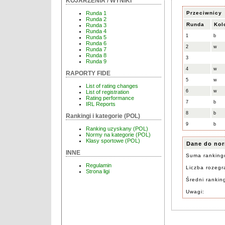
KOJARZENIA / WYNIKI
Przeciwnicy
Runda 1
Runda 2
Runda
Kol
Runda 3
Runda 4
1
b
Runda 5
Runda 6
2
w
Runda 7
Runda 8
3
Runda 9
4
w
RAPORTY FIDE
5
w
List of rating changes
6
w
List of registration
Rating performance
7
b
IRL Reports
8
b
Rankingi i kategorie (POL)
9
b
Ranking uzyskany (POL)
Normy na kategorie (POL)
Klasy sportowe (POL)
Dane do nor
INNE
Suma ranking
Regulamin
Liczba rozegra
Strona ligi
Średni rankin
Uwagi: