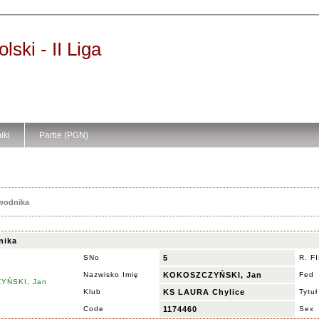
ski - II Liga
iki
Partie (PGN)
awodnika
nika
SNo
5
R. F
Nazwisko Imię
KOKOSZCZYŃSKI, Jan
Fed
Klub
KS LAURA Chylice
Tytuł
Code
1174460
Sex