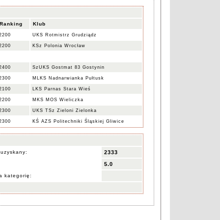
Ranking
Klub
2200
UKS Rotmistrz Grudziądz
2200
KSz Polonia Wrocław
2400
SzUKS Gostmat 83 Gostynin
2300
MLKS Nadnarwianka Pułtusk
2100
LKS Parnas Stara Wieś
2200
MKS MOS Wieliczka
2300
UKS TSz Zieloni Zielonka
2300
KŚ AZS Politechniki Śląskiej Gliwice
 uzyskany:
2333
5.0
 kategorię: