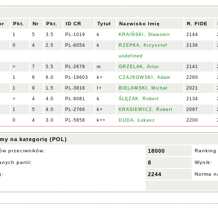
or
Pkt.
Nr
Pkt.
ID CR
Tytuł
Nazwisko Imię
R. FIDE
1
5
3.5
PL-1019
k
KRAIŃSKI, Sławomir
2144
0
4
2.5
PL-6054
k
RZEPKA, Krzysztof
2136
undefined
=
7
5.5
PL-2678
m
GRZELAK, Artur
2141
1
6
6.0
PL-19603
k+
CZAJKOWSKI, Adam
2260
1
9
1.5
PL-3816
I+
BIELAWSKI, Michał
2021
=
4
4.0
PL-6081
k
ŚLĘZAK, Robert
2134
1
5
4.0
PL-2766
k+
KRASIEWICZ, Robert
2097
0
4
3.0
PL-5656
k++
DUDA, Łukasz
2200
my na kategorię (POL)
ów przeciwników:
18000
Ranking
nych partii:
8
Wynik:
g:
2244
Norma na