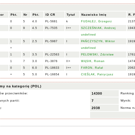
lor
Pkt.
Nr
Pkt.
ID CR
Tytuł
Nazwisko Imię
R. 
0
5
4.0
PL-5681
k
FUDALEJ, Grzegorz
213
0
9
4.5
PL-7535
I++
SZCZEŚNIAK, Andrzej
194
undefined
1
5
2.5
PL-5987
I
PAŃCZYSZYN, Wiktor
191
+
undefined
1
5
3.5
PL-22563
I
PELOWSKI, Zdzisław
176
1
7
3.0
PL-3876
II+
WĄSIK, Roman
147
0
5
6.0
PL-18633
I++
FARON, Rafał
206
=
5
5.0
PL-16654
I
CIEŚLAK, Patrycjusz
191
my na kategorię (POL)
ów przeciwników:
14300
Ranking
nych partii:
7
Wynik:
g:
2038
Norma na