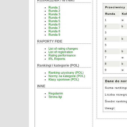
KOJARZENIA / WYNIKI
Przeciwnicy
Runda 1
Runda 2
Runda
Ko
Runda 3
Runda 4
1
w
Runda 5
Runda 6
2
b
Runda 7
Runda 8
3
Runda 9
4
b
RAPORTY FIDE
5
List of rating changes
6
b
List of registration
Rating performance
7
w
IRL Reports
8
b
Rankingi i kategorie (POL)
9
w
Ranking uzyskany (POL)
Normy na kategorie (POL)
Klasy sportowe (POL)
Dane do nor
INNE
Suma ranking
Regulamin
Liczba rozegra
Strona ligi
Średni rankin
Uwagi: