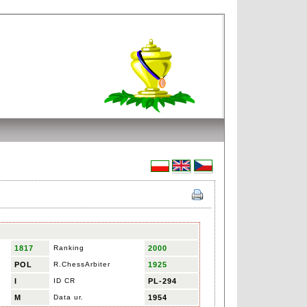
1817
Ranking
2000
POL
R.ChessArbiter
1925
I
ID CR
PL-294
M
Data ur.
1954