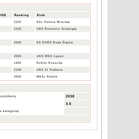
FIDE
Ranking
Klub
7
2200
KSz Polonia Wrocław
3
2100
UKS Rotmistrz Grudziądz
9
2000
KS DORS Ruda Śląska
1
2000
UKS WDA Lipusz
4
1900
RzKSz Rzeszów
2
2100
UKS 21 Podlesie
9
2000
MKSz Rybnik
 uzyskany:
2038
3.5
 kategorię: