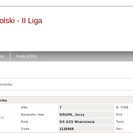
ski - II Liga
iki
Partie (PGN)
awodnika
nika
SNo
7
R. FIDE
Nazwisko Imię
KRUPA, Jerzy
Fed
Klub
KS AZS Wratislavia
Tytuł
Code
1136968
Sex