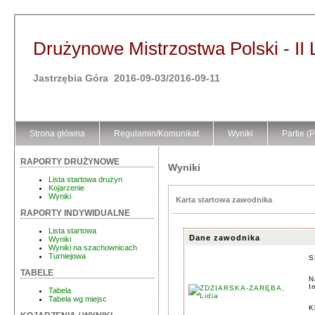
Drużynowe Mistrzostwa Polski - II 
Jastrzębia Góra 2016-09-03/2016-09-11
Strona główna
Regulamin/Komunikat
Wyniki
Partie (
RAPORTY DRUŻYNOWE
Wyniki
Lista startowa drużyn
Kojarzenie
Wyniki
Karta startowa zawodnika
RAPORTY INDYWIDUALNE
Lista startowa
Dane zawodnika
Wyniki
Wyniki na szachownicach
Turniejowa
S
TABELE
N
I
Tabela
Tabela wg miejsc
K