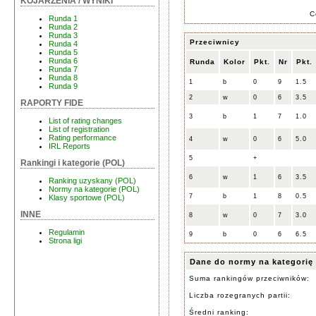
KOJARZENIA / WYNIKI
C
Runda 1
Runda 2
Runda 3
Przeciwnicy
Runda 4
Runda 5
Runda 6
Runda
Kolor
Pkt.
Nr
Pkt.
Runda 7
Runda 8
1
b
0
9
1.5
Runda 9
2
w
0
6
3.5
RAPORTY FIDE
3
b
1
7
1.0
List of rating changes
List of registration
Rating performance
4
w
0
6
5.0
IRL Reports
5
+
Rankingi i kategorie (POL)
6
w
1
6
3.5
Ranking uzyskany (POL)
Normy na kategorie (POL)
7
b
1
8
0.5
Klasy sportowe (POL)
INNE
8
w
0
7
3.0
Regulamin
9
b
0
6
6.5
Strona ligi
Dane do normy na kategorię
Suma rankingów przeciwników:
Liczba rozegranych partii:
Średni ranking: