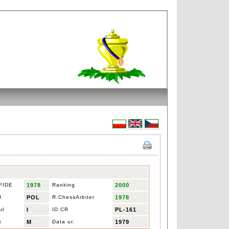
 FIDE
1978
Ranking
2000
d
POL
R.ChessArbiter
1978
uł
I
ID CR
PL-161
x
M
Data ur.
1979