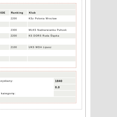
FIDE
Ranking
Klub
6
2200
KSz Polonia Wrocław
9
2300
MLKS Nadnarwianka Pułtusk
9
2200
KS DORS Ruda Śląska
7
2100
UKS WDA Lipusz
uzyskany:
1840
0.0
 kategorię: