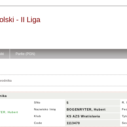
ski - II Liga
iki
Partie (PGN)
awodnika
nika
SNo
5
R.
Nazwisko Imię
BOGENRYTER, Hubert
Fe
Klub
KS AZS Wratislavia
Tyt
Code
1113470
Se