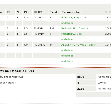
or
Pkt.
Nr
Pkt.
ID CR
Tytuł
Nazwisko Imię
R. 
0
4
2.5
PL-6054
k
RZEPKA, Krzysztof
213
undefined
0
8
3.5
PL-2574
FM
BARWINSKI, Dionizy
204
0
4
3.5
PL-6019
k
POCHCIAŁ, Jan
200
+
undefined
0
4
4.0
PL-28532
I+
ALEKSANDROWICZ, Marek
194
undefined
undefined
undefined
my na kategorię (POL)
ów przeciwników:
8800
Ranking 
nych partii:
4
Wynik:
g:
2160
Norma na