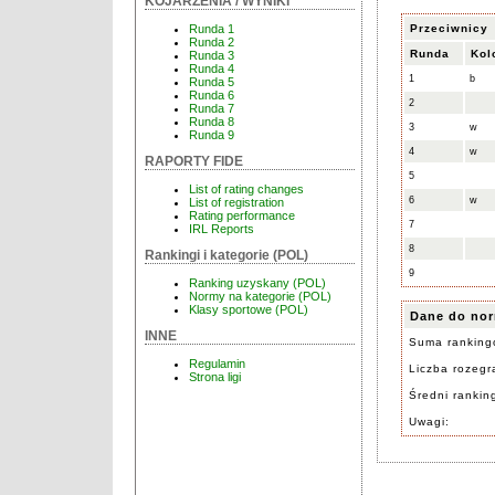
KOJARZENIA / WYNIKI
Przeciwnicy
Runda 1
Runda 2
Runda
Kol
Runda 3
Runda 4
1
b
Runda 5
Runda 6
2
Runda 7
Runda 8
3
w
Runda 9
4
w
RAPORTY FIDE
5
List of rating changes
6
w
List of registration
Rating performance
7
IRL Reports
8
Rankingi i kategorie (POL)
9
Ranking uzyskany (POL)
Normy na kategorie (POL)
Klasy sportowe (POL)
Dane do nor
INNE
Suma ranking
Regulamin
Liczba rozegra
Strona ligi
Średni rankin
Uwagi: