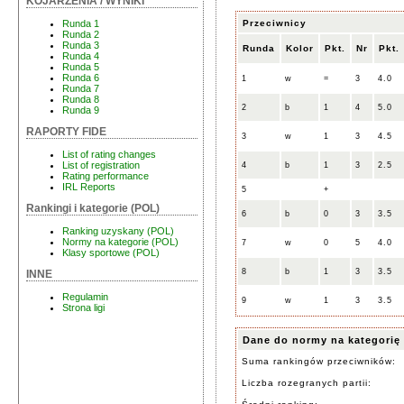
KOJARZENIA / WYNIKI
Przeciwnicy
Runda 1
Runda 2
Runda 3
Runda
Kolor
Pkt.
Nr
Pkt.
Runda 4
Runda 5
Runda 6
1
w
=
3
4.0
Runda 7
Runda 8
2
b
1
4
5.0
Runda 9
RAPORTY FIDE
3
w
1
3
4.5
List of rating changes
List of registration
4
b
1
3
2.5
Rating performance
IRL Reports
5
+
Rankingi i kategorie (POL)
6
b
0
3
3.5
Ranking uzyskany (POL)
Normy na kategorie (POL)
7
w
0
5
4.0
Klasy sportowe (POL)
8
b
1
3
3.5
INNE
Regulamin
9
w
1
3
3.5
Strona ligi
Dane do normy na kategorię
Suma rankingów przeciwników:
Liczba rozegranych partii: