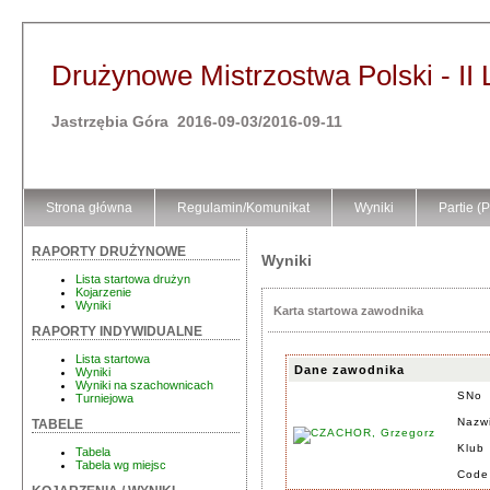
Drużynowe Mistrzostwa Polski - II 
Jastrzębia Góra 2016-09-03/2016-09-11
Strona główna
Regulamin/Komunikat
Wyniki
Partie (
RAPORTY DRUŻYNOWE
Wyniki
Lista startowa drużyn
Kojarzenie
Wyniki
Karta startowa zawodnika
RAPORTY INDYWIDUALNE
Lista startowa
Dane zawodnika
Wyniki
Wyniki na szachownicach
SNo
Turniejowa
Nazwi
TABELE
Klub
Tabela
Tabela wg miejsc
Code