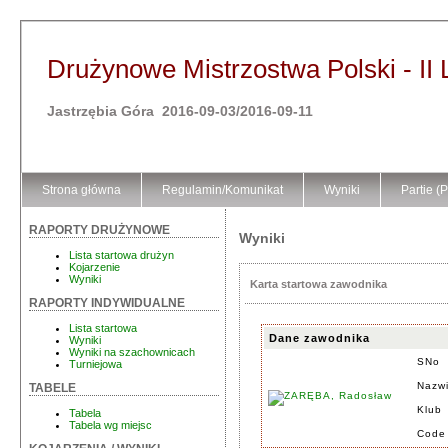
Drużynowe Mistrzostwa Polski - II 
Jastrzębia Góra 2016-09-03/2016-09-11
Strona główna
Regulamin/Komunikat
Wyniki
Partie (
RAPORTY DRUŻYNOWE
Wyniki
Lista startowa drużyn
Kojarzenie
Wyniki
Karta startowa zawodnika
RAPORTY INDYWIDUALNE
Lista startowa
Dane zawodnika
Wyniki
Wyniki na szachownicach
SNo
Turniejowa
Nazwi
TABELE
Klub
Tabela
Tabela wg miejsc
Code