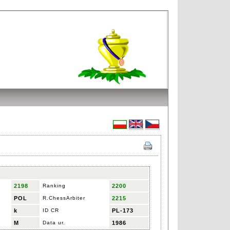
2198
Ranking
2200
POL
R.ChessArbiter
2215
k
ID CR
PL-173
M
Data ur.
1986