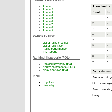
KOJARZENIA / WYNIKI
Przeciwnicy
Runda 1
Runda 2
Runda
Kol
Runda 3
Runda 4
1
w
Runda 5
Runda 6
2
b
Runda 7
Runda 8
3
w
Runda 9
4
b
RAPORTY FIDE
5
List of rating changes
6
b
List of registration
Rating performance
7
w
IRL Reports
8
b
Rankingi i kategorie (POL)
9
w
Ranking uzyskany (POL)
Normy na kategorie (POL)
Klasy sportowe (POL)
Dane do nor
INNE
Suma ranking
Regulamin
Liczba rozegra
Strona ligi
Średni rankin
Uwagi: