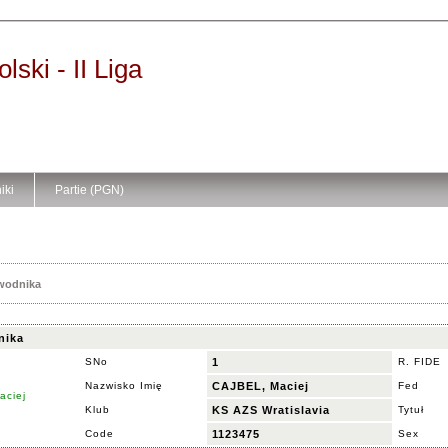
ski - II Liga
iki
Partie (PGN)
awodnika
nika
SNo
1
R. FIDE
Nazwisko Imię
CAJBEL, Maciej
Fed
Klub
KS AZS Wratislavia
Tytuł
Code
1123475
Sex