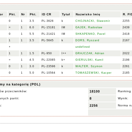
or
Pkt.
Nr
Pkt.
ID CR
Tytuł
Nazwisko Imię
R. FI
0
1
3.5
PL-3626
k
CHOJNACKI, Sławomir
2255
=
1
6.0
PL-15181
IM
GAJEK, Radosław
2439
0
1
5.5
PL-21421
IM
SHKAPENKO, Pavel
2418
1
1
3.5
PL-5645
k
DORS, Ryszard
2167
+
undefined
1
1
1.5
PL-950
I++
GRAJCZAK, Adrian
2022
=
1
4.5
PL-22085
k+
GIERULSKI, Kamil
2196
0
1
3.0
PL-23596
k
WALTER, Szymon
2261
0
1
5.0
PL-10564
k
TOMASZEWSKI, Kacper
2185
my na kategorię (POL)
ów przeciwników:
18100
Ranking
nych partii:
8
Wynik:
g:
2256
Norma na