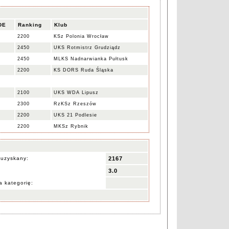
DE
Ranking
Klub
2200
KSz Polonia Wrocław
2450
UKS Rotmistrz Grudziądz
2450
MLKS Nadnarwianka Pułtusk
2200
KS DORS Ruda Śląska
2100
UKS WDA Lipusz
2300
RzKSz Rzeszów
2200
UKS 21 Podlesie
2200
MKSz Rybnik
 uzyskany:
2167
3.0
 kategorię: