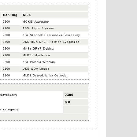
Ranking
Klub
2200
MCKiS Jaworzno
2200
ASSz Lipno Stęszew
2300
KSz Skoczek Czerwionka-Leszczyny
2200
UKS MDK Nr 1 - Hetman Bydgoszcz
2200
MKSz GRYF Dębica
2100
MLKSz Myślenice
2200
KSz Polonia Wrocław
2100
UKS WDA Lipusz
2100
MLKS Ostródzianka Ostróda
 uzyskany:
2300
6.0
 kategorię: