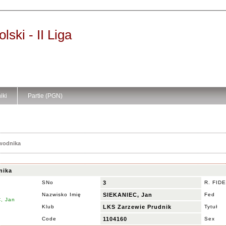
ski - II Liga
iki
Partie (PGN)
awodnika
nika
SNo
3
R. FIDE
Nazwisko Imię
SIEKANIEC, Jan
Fed
Klub
LKS Zarzewie Prudnik
Tytuł
Code
1104160
Sex