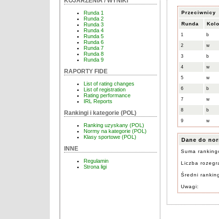
KOJARZENIA / WYNIKI
Przeciwnicy
Runda 1
Runda 2
Runda
Kolo
Runda 3
Runda 4
1
b
Runda 5
Runda 6
2
w
Runda 7
Runda 8
3
b
Runda 9
4
w
RAPORTY FIDE
5
w
List of rating changes
6
b
List of registration
Rating performance
7
w
IRL Reports
8
b
Rankingi i kategorie (POL)
9
w
Ranking uzyskany (POL)
Normy na kategorie (POL)
Klasy sportowe (POL)
Dane do nor
INNE
Suma ranking
Regulamin
Liczba rozegra
Strona ligi
Średni rankin
Uwagi: