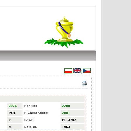
2076
Ranking
2200
POL
R.ChessArbiter
2081
k
ID CR
PL-3702
M
Data ur.
1963