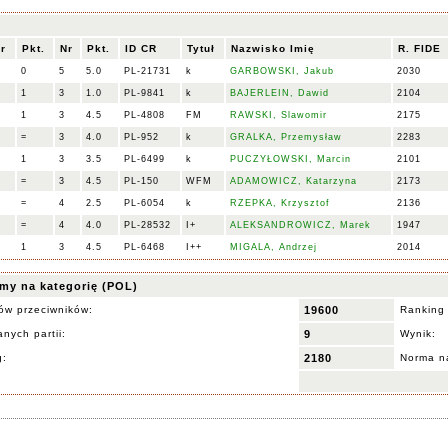
r
Pkt.
Nr
Pkt.
ID CR
Tytuł
Nazwisko Imię
R. FIDE
0
5
5.0
PL-21731
k
GARBOWSKI, Jakub
2030
1
3
1.0
PL-9841
k
BAJERLEIN, Dawid
2104
1
3
4.5
PL-4808
FM
RAWSKI, Slawomir
2175
=
3
4.0
PL-952
k
GRALKA, Przemysław
2283
1
3
3.5
PL-6499
k
PUCZYŁOWSKI, Marcin
2101
=
3
4.5
PL-150
WFM
ADAMOWICZ, Katarzyna
2173
=
4
2.5
PL-6054
k
RZEPKA, Krzysztof
2136
=
4
4.0
PL-28532
I+
ALEKSANDROWICZ, Marek
1947
1
3
4.5
PL-6468
I++
MIGALA, Andrzej
2014
my na kategorię (POL)
ów przeciwników:
19600
Ranking
nych partii:
9
Wynik:
g:
2180
Norma na