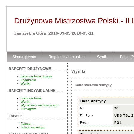
Drużynowe Mistrzostwa Polski - II 
Jastrzębia Góra 2016-09-03/2016-09-11
Strona główna
Regulamin/Komunikat
Wyniki
Partie (
RAPORTY DRUŻYNOWE
Wyniki
Lista startowa drużyn
Kojarzenie
Wyniki
Karta startowa drużyny
RAPORTY INDYWIDUALNE
Lista startowa
Dane drużyny
Wyniki
Wyniki na szachownicach
Nr
20
Turniejowa
Drużyna
UKS TSz Zi
TABELE
Fed.
POL
Tabela
Tabela wg miejsc