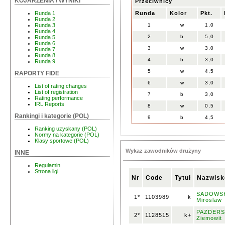
KOJARZENIA / WYNIKI
Przeciwnicy
Runda
Kolor
Pkt.
Runda 1
Runda 2
1
w
1,0
Runda 3
Runda 4
2
b
5,0
Runda 5
Runda 6
3
w
3,0
Runda 7
Runda 8
4
b
3,0
Runda 9
5
w
4,5
RAPORTY FIDE
6
w
3,0
List of rating changes
List of registration
7
b
3,0
Rating performance
IRL Reports
8
w
0,5
Rankingi i kategorie (POL)
9
b
4,5
Ranking uzyskany (POL)
Normy na kategorie (POL)
Klasy sportowe (POL)
Wykaz zawodników drużyny
INNE
Regulamin
Strona ligi
Nr
Code
Tytuł
Nazwisk
SADOWSK
1*
1103989
k
Miroslaw
PAZDERS
2*
1128515
k+
Ziemowit