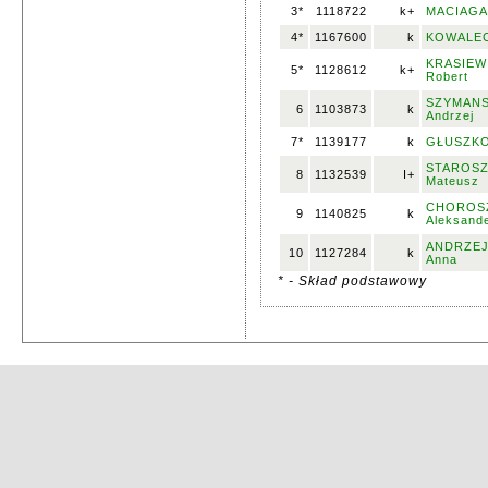
3*
1118722
k+
MACIAGA,
4*
1167600
k
KOWALEC,
KRASIEW
5*
1128612
k+
Robert
SZYMANS
6
1103873
k
Andrzej
7*
1139177
k
GŁUSZKO
STAROSZ
8
1132539
I+
Mateusz
CHOROS
9
1140825
k
Aleksand
ANDRZEJ
10
1127284
k
Anna
* - Skład podstawowy