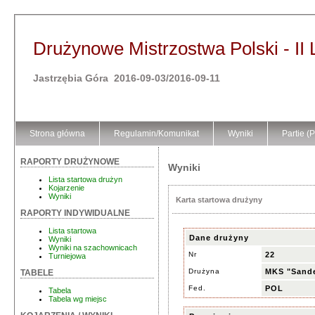
Drużynowe Mistrzostwa Polski - II 
Jastrzębia Góra 2016-09-03/2016-09-11
Strona główna
Regulamin/Komunikat
Wyniki
Partie (
RAPORTY DRUŻYNOWE
Wyniki
Lista startowa drużyn
Kojarzenie
Wyniki
Karta startowa drużyny
RAPORTY INDYWIDUALNE
Lista startowa
Dane drużyny
Wyniki
Wyniki na szachownicach
Nr
22
Turniejowa
Drużyna
MKS "Sande
TABELE
Fed.
POL
Tabela
Tabela wg miejsc