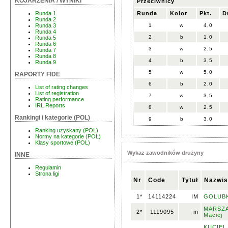
KOJARZENIA / WYNIKI
Przeciwnicy
Runda
Kolor
Pkt.
D
Runda 1
Runda 2
1
w
4,0
Runda 3
Runda 4
2
b
1,0
Runda 5
Runda 6
3
w
2,5
Runda 7
Runda 8
4
b
3,5
Runda 9
5
w
5,0
RAPORTY FIDE
6
b
2,0
List of rating changes
List of registration
7
w
3,5
Rating performance
IRL Reports
8
w
2,5
Rankingi i kategorie (POL)
9
b
3,0
Ranking uzyskany (POL)
Normy na kategorie (POL)
Klasy sportowe (POL)
Wykaz zawodników drużyny
INNE
Regulamin
Strona ligi
Nr
Code
Tytuł
Nazwis
1*
14114224
IM
GOLUBK
MARSZA
2*
1119095
m
Maciej
KUCIEL