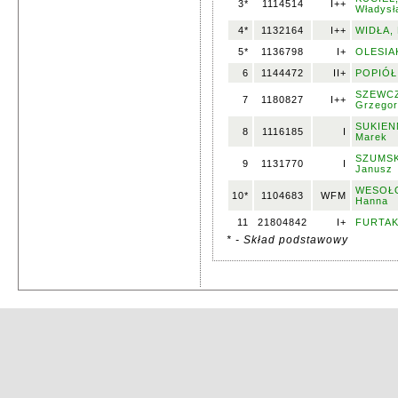
3*
1114514
I++
Władysł
4*
1132164
I++
WIDŁA, 
5*
1136798
I+
OLESIAK
6
1144472
II+
POPIÓŁ,
SZEWCZ
7
1180827
I++
Grzego
SUKIEN
8
1116185
I
Marek
SZUMSK
9
1131770
I
Janusz
WESOŁ
10*
1104683
WFM
Hanna
11
21804842
I+
FURTAK
* - Skład podstawowy