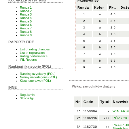
KOJARZENIA / WYNIKI
Przeciwnicy
Runda
Kolor
Pkt.
Duże
Runda 1
Runda 2
1
w
4,0
Runda 3
Runda 4
2
b
3,5
Runda 5
Runda 6
3
w
2,0
Runda 7
Runda 8
4
b
1,5
Runda 9
5
w
3,5
RAPORTY FIDE
6
b
3,5
List of rating changes
List of registration
7
w
1,5
Rating performance
IRL Reports
8
b
5,5
Rankingi i kategorie (POL)
9
w
1,0
Ranking uzyskany (POL)
Normy na kategorie (POL)
Klasy sportowe (POL)
Wykaz zawodników drużyny
INNE
Regulamin
Strona ligi
Nr
Code
Tytuł
Nazwisk
1*
1159984
k
WINIARSKI
2*
1106996
k++
RÓŻYCKI,
PRACZUK
3*
1182730
I++
Stanisław