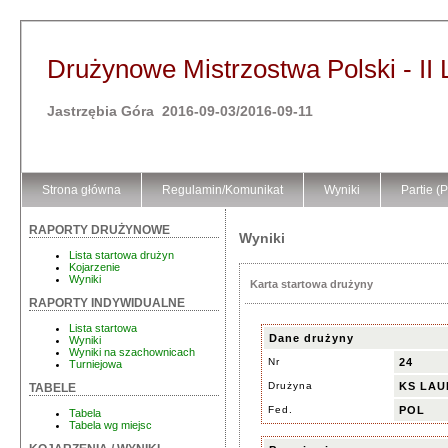
Drużynowe Mistrzostwa Polski - II 
Jastrzębia Góra 2016-09-03/2016-09-11
Strona główna
Regulamin/Komunikat
Wyniki
Partie (
RAPORTY DRUŻYNOWE
Wyniki
Lista startowa drużyn
Kojarzenie
Wyniki
Karta startowa drużyny
RAPORTY INDYWIDUALNE
Lista startowa
Dane drużyny
Wyniki
Wyniki na szachownicach
Nr
24
Turniejowa
Drużyna
KS LAU
TABELE
Fed.
POL
Tabela
Tabela wg miejsc