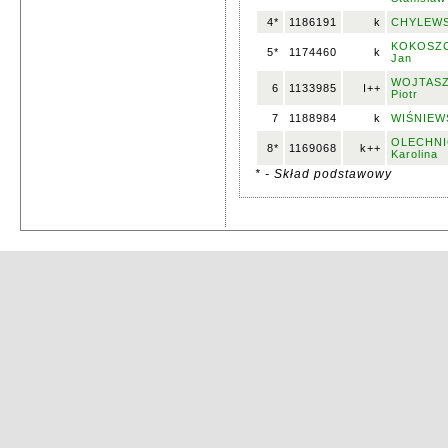
4*
1186191
k
CHYLEWSK
KOKOSZC
5*
1174460
k
Jan
WOJTASZ
6
1133985
I++
Piotr
7
1188984
k
WIŚNIEWS
OLECHNI
8*
1169068
k++
Karolina
* - Skład podstawowy