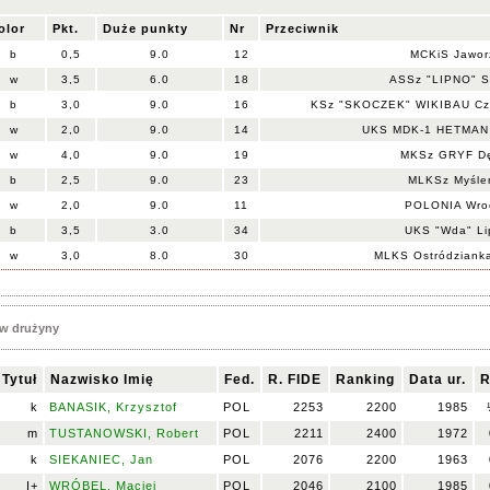
olor
Pkt.
Duże punkty
Nr
Przeciwnik
b
0,5
9.0
12
MCKiS Jawor
w
3,5
6.0
18
ASSz "LIPNO" S
b
3,0
9.0
16
KSz "SKOCZEK" WIKIBAU Cze
w
2,0
9.0
14
UKS MDK-1 HETMAN
w
4,0
9.0
19
MKSz GRYF Dę
b
2,5
9.0
23
MLKSz Myśle
w
2,0
9.0
11
POLONIA Wro
b
3,5
3.0
34
UKS "Wda" Li
w
3,0
8.0
30
MLKS Ostródziank
w drużyny
Tytuł
Nazwisko Imię
Fed.
R. FIDE
Ranking
Data ur.
R
k
BANASIK, Krzysztof
POL
2253
2200
1985
m
TUSTANOWSKI, Robert
POL
2211
2400
1972
k
SIEKANIEC, Jan
POL
2076
2200
1963
I+
WRÓBEL, Maciej
POL
2046
2100
1985