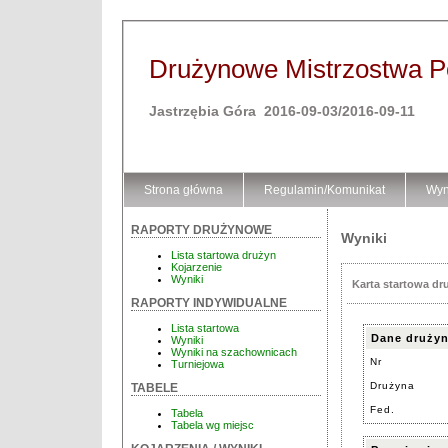
Drużynowe Mistrzostwa Pol
Jastrzębia Góra 2016-09-03/2016-09-11
Strona główna
Regulamin/Komunikat
Wyn
RAPORTY DRUŻYNOWE
Wyniki
Lista startowa drużyn
Kojarzenie
Wyniki
Karta startowa dr
RAPORTY INDYWIDUALNE
Lista startowa
Dane druży
Wyniki
Wyniki na szachownicach
Nr
Turniejowa
Drużyna
TABELE
Fed.
Tabela
Tabela wg miejsc