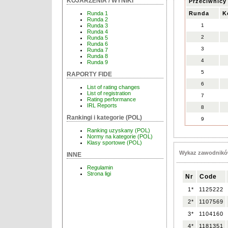
KOJARZENIA / WYNIKI
Przeciwnicy
Runda
K
Runda 1
Runda 2
1
Runda 3
Runda 4
2
Runda 5
Runda 6
3
Runda 7
Runda 8
4
Runda 9
5
RAPORTY FIDE
6
List of rating changes
List of registration
7
Rating performance
IRL Reports
8
Rankingi i kategorie (POL)
9
Ranking uzyskany (POL)
Normy na kategorie (POL)
Klasy sportowe (POL)
Wykaz zawodnikó
INNE
Regulamin
Strona ligi
Nr
Code
1*
1125222
2*
1107569
3*
1104160
4*
1181351