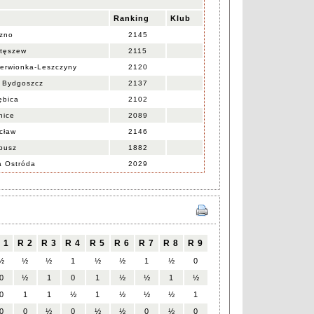
Ranking
Klub
zno
2145
tęszew
2115
rwionka-Leszczyny
2120
 Bydgoszcz
2137
bica
2102
nice
2089
cław
2146
pusz
1882
a Ostróda
2029
 1
R 2
R 3
R 4
R 5
R 6
R 7
R 8
R 9
½
½
½
1
½
½
1
½
0
0
½
1
0
1
½
½
1
½
0
1
1
½
1
½
½
½
1
0
0
½
0
½
½
0
½
0