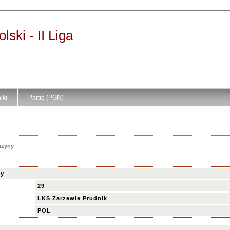
ski - II Liga
iki
Partie (PGN)
użyny
ny
29
LKS Zarzewie Prudnik
POL