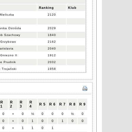
Ranking
Klub
ieliczka
2120
anka Ostróda
2029
ub Szachowy
1840
 Grzybowo
2162
tislavia
2040
Gniezno II
1912
e Prudnik
2032
 Trojański
1958
R
R
R
R
R 5
R 6
R 7
R 8
R 9
1
2
3
4
0
+
0
½
0
0
0
½
0
0
+
0
1
0
0
1
0
0
0
+
1
1
0
1