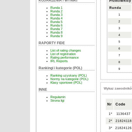
KOJARZENIA / WYNIKI
Przeciwnicy
Runda
Runda 1
Runda 2
1
Runda 3
Runda 4
2
Runda 5
Runda 6
3
Runda 7
Runda 8
4
Runda 9
5
RAPORTY FIDE
6
List of rating changes
List of registration
7
Rating performance
IRL Reports
8
Rankingi i kategorie (POL)
9
Ranking uzyskany (POL)
Normy na kategorie (POL)
Klasy sportowe (POL)
Wykaz zawodnikó
INNE
Regulamin
Strona ligi
Nr
Code
1*
1136437
2*
21824118
3*
21824126