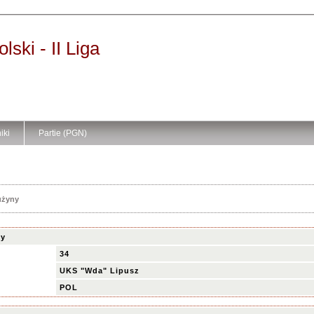
ski - II Liga
iki
Partie (PGN)
użyny
ny
34
UKS "Wda" Lipusz
POL