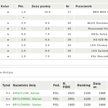
Kolor
Pkt.
Duże punkty
Nr
Przeciwnik
w
1,0
10.0
17
MKS MOS W
+
b
2,5
8.0
30
MLKS Ostródzi
w
5,0
3.0
35
Rzeszowski Kl
b
0,0
7.0
10
GKSz Solny
w
2,0
6.0
28
KS AZS Wra
b
2,5
3.0
33
LKS Chrobry 
w
2,5
8.0
29
LKS Zarzewi
w
1,0
7.0
32
KSz Skoczek
w drużyny
R.
Data
Tytuł
Nazwisko Imię
Fed.
Ranking
FIDE
ur.
I++
GRAJCZAK, Adrian
POL
2022
2100
1988
I++
BRYLOWSKI, Marian
POL
2051
2100
1966
I++
BRYLOWSKI, Stefan
POL
1900
2100
1966