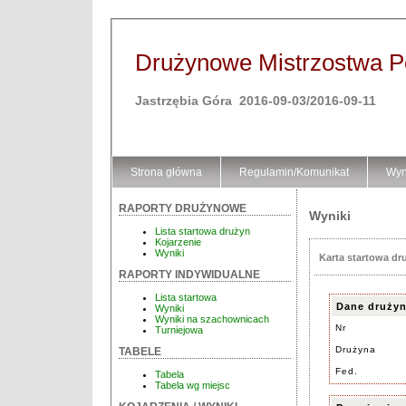
Drużynowe Mistrzostwa Pol
Jastrzębia Góra 2016-09-03/2016-09-11
Strona główna
Regulamin/Komunikat
Wyn
RAPORTY DRUŻYNOWE
Wyniki
Lista startowa drużyn
Kojarzenie
Wyniki
Karta startowa dr
RAPORTY INDYWIDUALNE
Lista startowa
Dane druży
Wyniki
Wyniki na szachownicach
Nr
Turniejowa
Drużyna
TABELE
Fed.
Tabela
Tabela wg miejsc